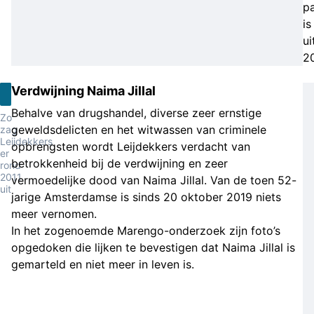
p
is
ui
20
Verdwijning Naima Jillal
Behalve van drugshandel, diverse zeer ernstige
Zo
geweldsdelicten en het witwassen van criminele
zag
Leijdekkers
opbrengsten wordt Leijdekkers verdacht van
er
betrokkenheid bij de verdwijning en zeer
rond
2011
vermoedelijke dood van Naima Jillal. Van de toen 52-
uit
jarige Amsterdamse is sinds 20 oktober 2019 niets
meer vernomen.
In het zogenoemde Marengo-onderzoek zijn foto’s
opgedoken die lijken te bevestigen dat Naima Jillal is
gemarteld en niet meer in leven is.