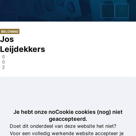
BELONING
Jos
Leijdekkers
Home
03-
05-
2022
Zaken
Fraudeurs
Opsporingslijst
Cold Cases
Je hebt onze noCookie cookies (nog) niet
geaccepteerd.
Tip doorgeven
Doet dit onderdeel van deze website het niet?
Voor een volledig werkende website accepteer je
Volg ons