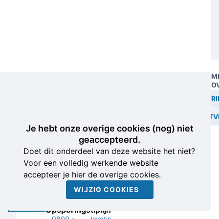
M
TIP
O
DOORGEVEN
OPSPORI
Help de
politie
VOORTV
Wie heeft informatie over
Je hebt onze overige cookies (nog) niet
de mogelijke verblijfplaats
geaccepteerd.
van Jos Leijdekkers en/of
Doet dit onderdeel van deze website het niet?
weet waar de
Voor een volledig werkende website
voortvluchtige recentelijk
accepteer je hier de overige cookies.
kan zijn geweest?
WIJZIG COOKIES
Politie
Opsporingstiplijn
0800 -
(gratis