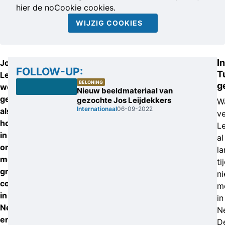
hier de noCookie cookies.
WIJZIG COOKIES
In
Jos
FOLLOW-UP:
T
Leijdekkers
BELONING
g
wordt
Nieuw beeldmateriaal van
gezien
gezochte Jos Leijdekkers
Wa
Internationaal
06-09-2022
als
ve
hoofdrolspeler
Le
in
al
onder
la
meer
ti
grootschalige
ni
cocaïnehandel
m
in
in
Nederland
N
en
D