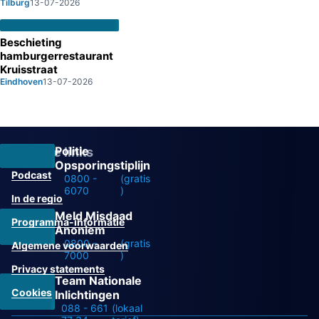
Tilburg
13-07-2026
Beschieting
hamburgerrestaurant
Kruisstraat
Eindhoven
13-07-2026
Politie
Overige links
Opsporingstiplijn
Podcast
0800 -
(gratis
6070
)
In de regio
Meld Misdaad
Programma-informatie
Anoniem
0800 -
(gratis
Algemene voorwaarden
7000
)
Privacy statements
Team Nationale
Cookies
Inlichtingen
088 - 661
(lokaal