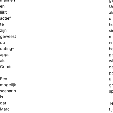
mannen
g
en
O
lijkt
al
actief
u
te
h
zijn
si
geweest
mo
op
e
dating-
he
apps
ge
als
wi
Grindr.
d
po
Een
u
mogelijk
g
scenario
sp
is
dat
T
Marc
ti