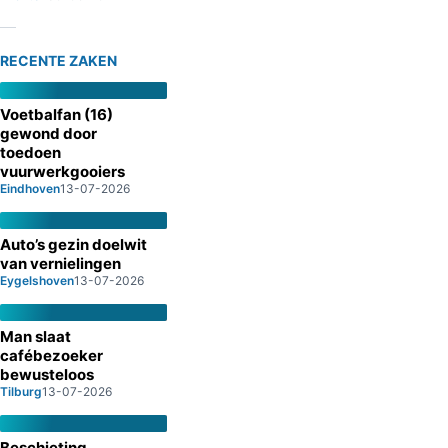
RECENTE ZAKEN
Voetbalfan (16)
gewond door
toedoen
vuurwerkgooiers
Eindhoven
13-07-2026
Auto’s gezin doelwit
van vernielingen
Eygelshoven
13-07-2026
Man slaat
cafébezoeker
bewusteloos
Tilburg
13-07-2026
Beschieting