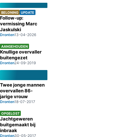
BELONING
UPDATE
Follow-up:
vermissing Marc
Jaskulski
Dronten
13-04-2026
AANGEHOUDEN
Knullige overvaller
buitengezet
Dronten
24-09-2019
Twee jonge mannen
overvallen 86-
jarige vrouw
Dronten
18-07-2017
OPGELOST
Jachtgeweren
buitgemaakt bij
inbraak
Dronten
30-05-2017