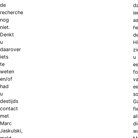
de
d
recherche
i
nog
a
niet.
he
Denkt
d
u
H
daarover
zi
iets
u
te
e
weten
fo
en/of
v
had
e
u
so
destijds
Ga
contact
fi
met
al
Marc
di
Jaskulski,
w