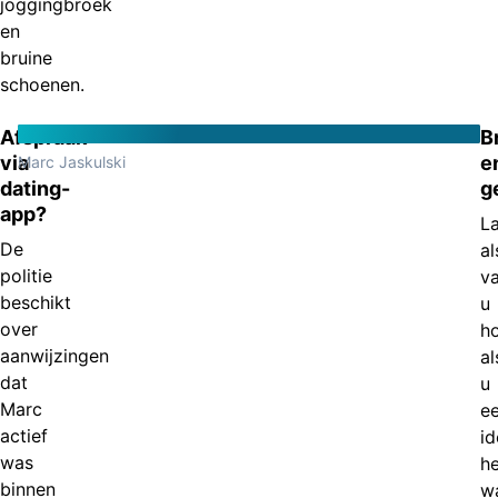
joggingbroek
en
bruine
schoenen.
Afspraak
Br
via
e
Marc Jaskulski
dating-
g
app?
L
De
al
politie
v
beschikt
u
over
h
aanwijzingen
al
dat
u
Marc
e
actief
id
was
he
binnen
w