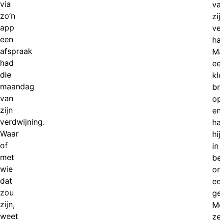
via
v
zo’n
zi
app
ve
een
h
afspraak
M
had
e
die
kl
maandag
br
van
o
zijn
e
verdwijning.
h
Waar
hi
of
in
met
b
wie
o
dat
e
zou
g
zijn,
Mo
weet
ze