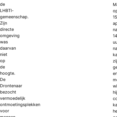
de
M
LHBTI-
o
gemeenschap.
1
Zijn
ap
directe
n
omgeving
14
was
uu
daarvan
n
niet
k
op
zi
de
g
hoogte.
en
De
m
Drontenaar
w
bezocht
hi
vermoedelijk
c
ontmoetingsplekken
k
voor
h