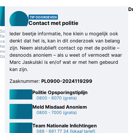
D
TIP DOORGEVEN
Contact met politie
Soortgelijke
Ieder beetje informatie, hoe klein u mogelijk ook
fiets
denkt dat het is, kan in dit onderzoek van belang
van
het
zijn. Neem alstublieft contact op met de politie –
merk
desnoods anoniem – als u weet of vermoedt waar
Gazelle
Marc Jaskulski is en/of wat er met hem gebeurd
kan zijn.
Zaaknummer:
PL0900-2024119299
Politie Opsporingstiplijn
0800 - 6070
(gratis)
Meld Misdaad Anoniem
0800 - 7000
(gratis)
Team Nationale Inlichtingen
088 - 661 77 34
(lokaal tarief)