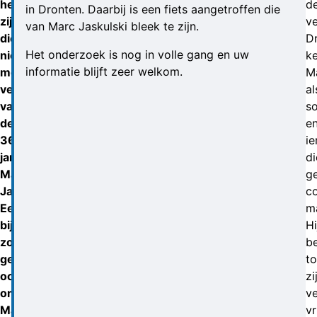
hebben
d
in Dronten. Daarbij is een fiets aangetroffen die
zijn
v
van Marc Jaskulski bleek te zijn.
dierbaren
D
Het onderzoek is nog in volle gang en uw
niets
k
informatie blijft zeer welkom.
meer
M
vernomen
al
van
so
de
e
36-
i
jarige
di
Marc
g
Jaskulski.
c
Een
m
bijzonder
Hi
zorgelijk
b
gegeven,
to
ook
zi
omdat
ve
Marc
vr