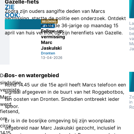
Gazelle-fiets
ZIE
Zodra zijn ouders aangifte deden van Marcs
OOK:
vermissing, startte de politie een onderzoek. Ontdekt
BELONING
La
werd onder meer dat de 36-jarige op maandag 15
UPDATE
b
Follow-up:
april van huis vertrok op zijn herenfiets van Gazelle.
be
vermissing
va
Marc
M
Jaskulski
Ja
Dronten
13-04-2026
Bos- en watergebied
De
sindsdien
Rond 14.45 uur die 15e april heeft Marcs telefoon een
vermiste
signaal afgegeven in de buurt van het Roggebotbos,
Marc
Zo
ten oosten van Dronten. Sindsdien ontbreekt ieder
in
werd,
spoor.
R
fietsend,
om
Er is in de bosrijke omgeving bij zijn woonplaats
circa
uitgebreid naar Marc Jaskulski gezocht, inclusief in
14.15