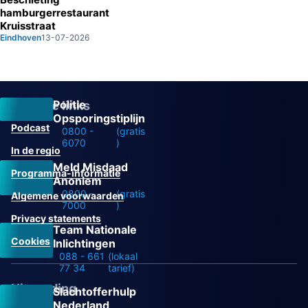
hamburgerrestaurant
Kruisstraat
Eindhoven
13-07-2026
Politie
Overige links
Opsporingstiplijn
Podcast
0800 -
(gratis
6070
)
In de regio
Meld Misdaad
Programma-informatie
Anoniem
0800 -
(gratis
Algemene voorwaarden
7000
)
Privacy statements
Team Nationale
Cookies
Inlichtingen
088 - 661
(lokaal
77 34
tarief)
Uitzending
Slachtofferhulp
Nederland