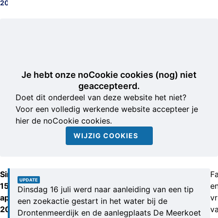
2024119299
Je hebt onze noCookie cookies (nog) niet
geaccepteerd.
Doet dit onderdeel van deze website het niet?
Voor een volledig werkende website accepteer je
hier de noCookie cookies.
WIJZIG COOKIES
Sinds
Fa
UPDATE
15
e
Dinsdag 16 juli werd naar aanleiding van een tip
april
v
een zoekactie gestart in het water bij de
2024
v
Drontenmeerdijk en de aanlegplaats De Meerkoet