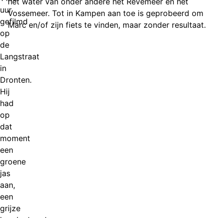
het water van onder andere het Revemeer en het
uur
Vossemeer. Tot in Kampen aan toe is geprobeerd om
gefilmd
Marc en/of zijn fiets te vinden, maar zonder resultaat.
op
de
Langstraat
in
Dronten.
Hij
had
op
dat
moment
een
groene
jas
aan,
een
grijze