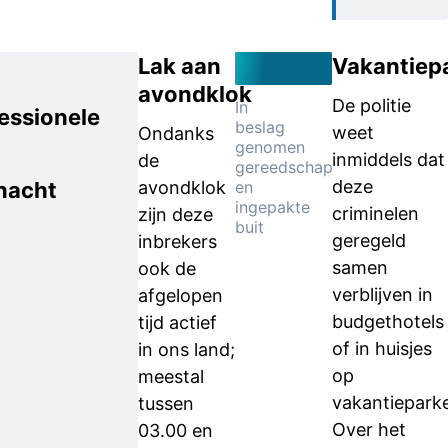
Lak aan
Vakantiep
avondklok
De politie
In
essionele
beslag
weet
Ondanks
genomen
inmiddels dat
de
gereedschap
deze
 nacht
avondklok
en
ingepakte
criminelen
zijn deze
buit
geregeld
inbrekers
samen
ook de
verblijven in
afgelopen
budgethotels
tijd actief
of in huisjes
in ons land;
op
meestal
vakantiepark
tussen
Over het
03.00 en