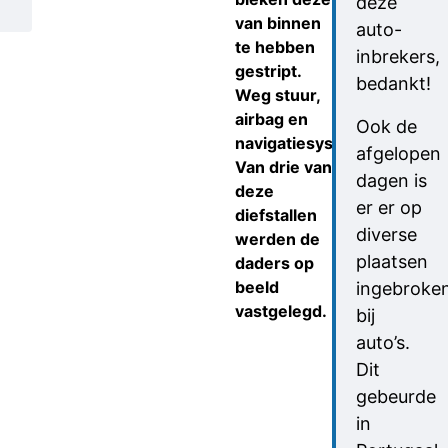
deze
van binnen
auto-
te hebben
inbrekers,
gestript.
bedankt!
Weg stuur,
airbag en
Ook de
navigatiesysteem.
afgelopen
Van drie van
dagen is
deze
er er op
diefstallen
diverse
werden de
plaatsen
daders op
beeld
ingebroke
vastgelegd.
bij
auto’s.
Dit
gebeurde
in