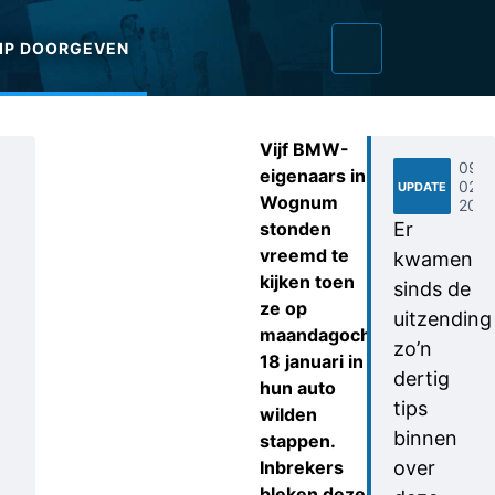
IP DOORGEVEN
Vijf BMW-
09-
eigenaars in
02-
UPDATE
Wognum
2021
stonden
Er
vreemd te
kwamen
kijken toen
sinds de
ze op
uitzending
maandagochtend
zo’n
18 januari in
dertig
hun auto
tips
wilden
binnen
stappen.
Inbrekers
over
bleken deze