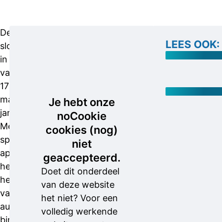
Mobiel
De criminelen
LEES OOK:
banditisme
sloegen toe
in de nacht
Dit soort
van zondag
auto-
17 op
inbraken
maandag 18
Je hebt onze
worden
januari 2021.
noCookie
meestal
Met een
cookies (nog)
gepleegd
speciaal
niet
door
apparaat
geaccepteerd.
rondtrekkende,
hebben ze
Doet dit onderdeel
vaak Oost-
het signaal
van deze website
Europese
van de
het niet? Voor een
dadergroepen.
autosleutel
volledig werkende
Zij komen
binnenshuis