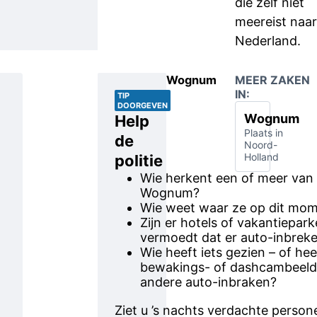
die zelf niet
meereist naar
Nederland.
Wognum
MEER ZAKEN
IN:
TIP
DOORGEVEN
Wognum
Help
Plaats in
de
Noord-
Holland
politie
Wie herkent een of meer van 
Wognum?
Wie weet waar ze op dit mome
Zijn er hotels of vakantiepar
vermoedt dat er auto-inbreker
Wie heeft iets gezien – of hee
bewakings- of dashcambeeld
andere auto-inbraken?
Ziet u ’s nachts verdachte person