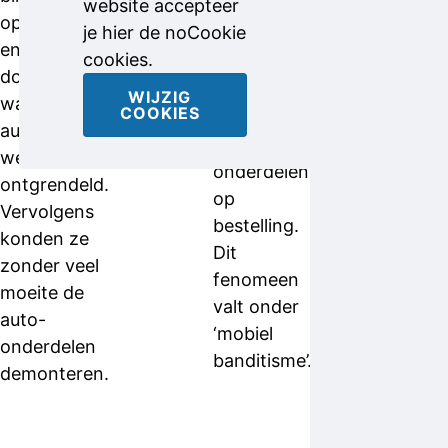
website accepteer
daarvoor
opgevangen
je hier de noCookie
specifiek
en
cookies.
naar
doorgezonden,
Nederland
WIJZIG
waardoor de
COOKIES
en stelen
autodeuren
de auto-
werden
onderdelen
ontgrendeld.
op
Vervolgens
bestelling.
konden ze
Dit
zonder veel
fenomeen
moeite de
valt onder
auto-
‘mobiel
onderdelen
banditisme’.
demonteren.