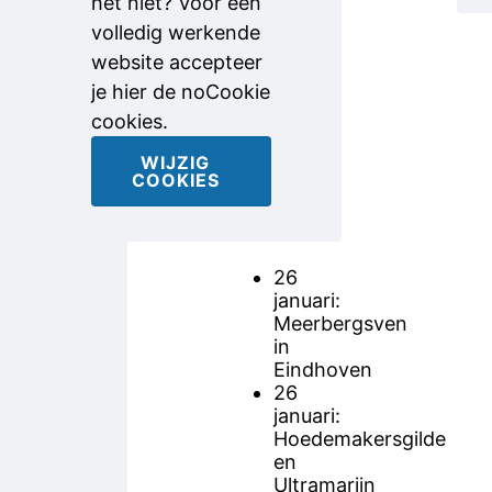
het niet? Voor een
bepaald
volledig werkende
niet
website accepteer
stilgezeten.
je hier de noCookie
Ze sloegen
cookies.
toe op de
volgende
WIJZIG
COOKIES
data en
locaties:
26
januari:
Meerbergsven
in
Eindhoven
26
januari:
Hoedemakersgilde
en
Ultramarijn