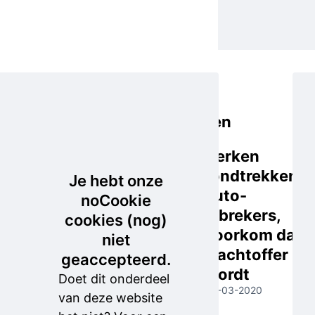
Meer
TIPS
recente
TER
incidenten
VOORKOMING:
In de week
Herken
voor onze
rondtrekkend
Je hebt onze
uitzending
auto-
noCookie
van 2
inbrekers,
cookies (nog)
februari
voorkom dat u
niet
2021
slachtoffer
geaccepteerd.
hebben de
wordt
Doet dit onderdeel
auto-
03-03-2020
van deze website
inbrekers