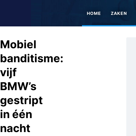
HOME
ZAKEN
Mobiel
banditisme:
vijf
BMW’s
gestript
in één
nacht