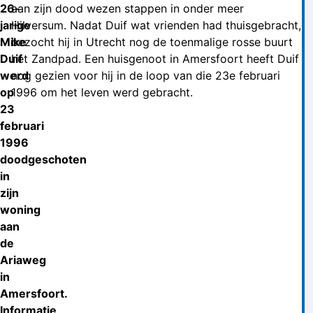
26-
aan zijn dood wezen stappen in onder meer
jarige
Hilversum. Nadat Duif wat vrienden had thuisgebracht,
Mike
bezocht hij in Utrecht nog de toenmalige rosse buurt
Duif
het Zandpad. Een huisgenoot in Amersfoort heeft Duif
werd
nog gezien voor hij in de loop van die 23e februari
op
1996 om het leven werd gebracht.
23
februari
1996
doodgeschoten
in
zijn
woning
aan
de
Ariaweg
in
Amersfoort.
Informatie