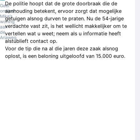
De politie hoopt dat de grote doorbraak die de
Geel
aanhouding betekent, ervoor zorgt dat mogelijke
omlijnd
Mike’s
getuigen alsnog durven te praten. Nu de 54-jarige
woning
verdachte vast zit, is het wellicht makkelijker om te
aan
de
vertellen wat u weet; neem als u informatie heeft
Ariaweg
alstublieft contact op.
Voor de tip die na al die jaren deze zaak alsnog
oplost, is een beloning uitgeloofd van 15.000 euro.