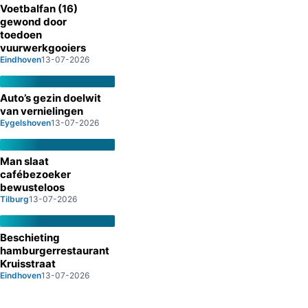
Voetbalfan (16)
gewond door
toedoen
vuurwerkgooiers
Eindhoven
13-07-2026
Auto’s gezin doelwit
van vernielingen
Eygelshoven
13-07-2026
Man slaat
cafébezoeker
bewusteloos
Tilburg
13-07-2026
Beschieting
hamburgerrestaurant
Kruisstraat
Eindhoven
13-07-2026