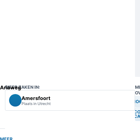
Ariaweg
MEER ZAKEN IN:
M
O
Amersfoort
MO
Plaats in Utrecht
CO
CA
MEER