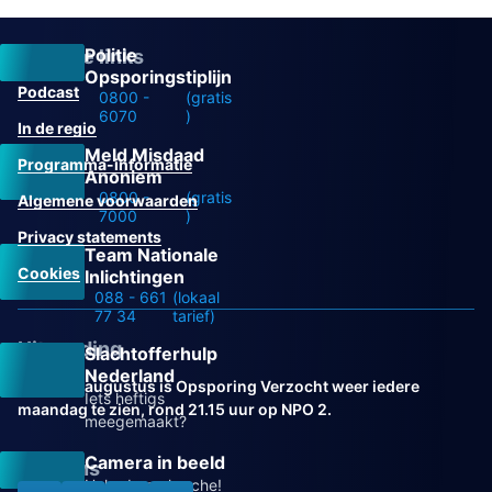
Politie
Overige links
Opsporingstiplijn
Podcast
0800 -
(gratis
6070
)
In de regio
Meld Misdaad
Programma-informatie
Anoniem
0800 -
(gratis
Algemene voorwaarden
7000
)
Privacy statements
Team Nationale
Cookies
Inlichtingen
088 - 661
(lokaal
77 34
tarief)
Uitzending
Slachtofferhulp
Nederland
Vanaf 31 augustus is Opsporing Verzocht weer iedere
Iets heftigs
maandag te zien, rond 21.15 uur op NPO 2.
meegemaakt?
Camera in beeld
Volg ons
Help de recherche!