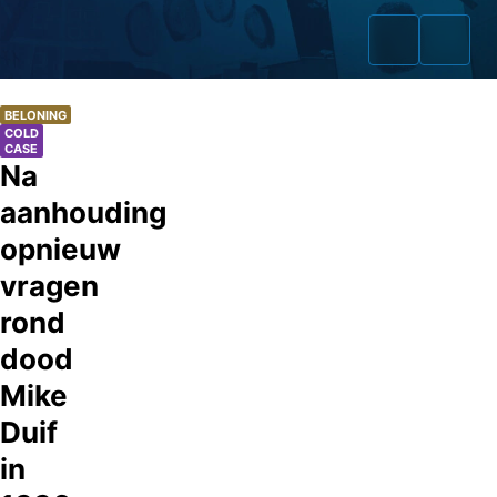
BELONING
COLD
CASE
Na
Home
aanhouding
opnieuw
Zaken
vragen
Fraudeurs
rond
Opsporingslijst
dood
Mike
Cold Cases
Duif
Tip doorgeven
in
Volg ons