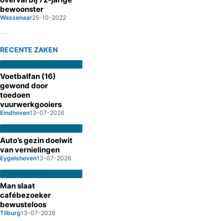
bewoonster
Wassenaar
25-10-2022
RECENTE ZAKEN
Voetbalfan (16)
gewond door
toedoen
vuurwerkgooiers
Eindhoven
13-07-2026
Auto’s gezin doelwit
van vernielingen
Eygelshoven
13-07-2026
Man slaat
cafébezoeker
bewusteloos
Tilburg
13-07-2026