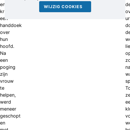
en
d
WIJZIG COOKIES
kregen
ov
een
u
handdoek
d
over
d
hun
w
hoofd.
li
Na
o
een
z
poging
n
zijn
w
vrouw
sp
te
T
helpen,
z
werd
e
meneer
kl
geschopt
v
en
w
met
he