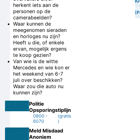
WONING
herkent iets aan de
personen op de
DIEF
camerabeelden?
Waar kunnen de
meegenomen sieraden
en horloges nu zijn?
Heeft u die, of enkele
ervan, mogelijk ergens
te koop gezien?
Van wie is de witte
Mercedes en wie kon er
het weekend van 6-7
juli over beschikken?
Waar zou die auto nu
kunnen zijn?
Politie
Opsporingstiplijn
0800 -
(gratis
6070
)
Meld Misdaad
Anoniem