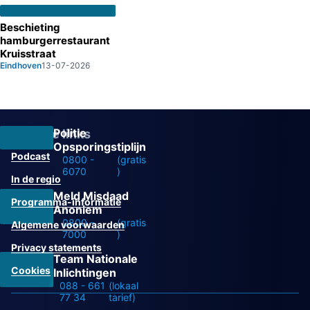
Beschieting
hamburgerrestaurant
Kruisstraat
Eindhoven
13-07-2026
Politie
Overige links
Opsporingstiplijn
Podcast
0800 -
(gratis
6070
)
In de regio
Meld Misdaad
Programma-informatie
Anoniem
0800 -
(gratis
Algemene voorwaarden
7000
)
Privacy statements
Team Nationale
Cookies
Inlichtingen
088 - 661
(lokaal
77 34
tarief)