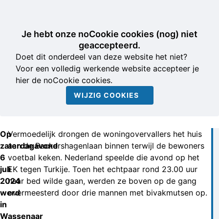
Je hebt onze noCookie cookies (nog) niet
geaccepteerd.
Doet dit onderdeel van deze website het niet?
Voor een volledig werkende website accepteer je
hier de noCookie cookies.
WIJZIG COOKIES
Op
Vermoedelijk drongen de woningovervallers het huis
zaterdagavond
aan de Backershagenlaan binnen terwijl de bewoners
6
voetbal keken. Nederland speelde die avond op het
juli
EK tegen Turkije. Toen het echtpaar rond 23.00 uur
2024
naar bed wilde gaan, werden ze boven op de gang
werd
overmeesterd door drie mannen met bivakmutsen op.
in
Wassenaar