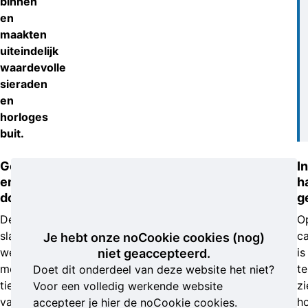
binnen
en
maakten
uiteindelijk
waardevolle
sieraden
en
horloges
buit.
Geweld
In
en
h
doodsbedreigingen
g
De
O
slachtoffers
c
Je hebt onze noCookie cookies (nog)
werden
is
niet geaccepteerd.
met
te
Doet dit onderdeel van deze website het niet?
tiewraps
zi
Voor een volledig werkende website
vastgebonden
h
accepteer je hier de noCookie cookies.