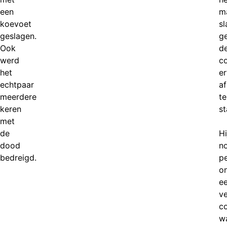
een
ma
koevoet
sl
geslagen.
g
Ook
d
werd
c
het
e
echtpaar
af
meerdere
te
keren
st
met
de
Hi
dood
n
bedreigd.
p
o
e
v
c
w