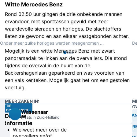
Witte Mercedes Benz
Rond 02.50 uur gingen de drie onbekende mannen
ervandoor, met sporttassen gevuld met zeer
waardevolle sieraden en horloges. De slachtoffers
lieten ze gewond en aan elkaar vastgebonden achter.
Onder meer zulke horloges werden meegenomen ...
De
Mogelijk is een witte Mercedes Benz met zwart
panoramadak te linken aan de overvallers. Die stond
tijdens de overval in de buurt van de
Backershagenlaan geparkeerd en was voorzien van
een vals kenteken. Mogelijk gaat het om een gestolen
voertuig.
MEER ZAKEN IN:
M
TIP
O
DOORGEVEN
Wassenaar
MISHAN
Deel uw
Plaats in Zuid-Holland
informatie
BEDRE
Wie weet meer over de
overvallers en/of