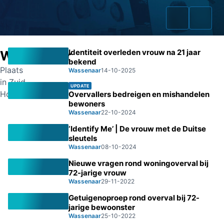
Identiteit overleden vrouw na 21 jaar
Wassenaar
bekend
Plaats
Wassenaar
14-10-2025
in Zuid-
UPDATE
Home
Holland
Overvallers bedreigen en mishandelen
bewoners
Zaken
Wassenaar
22-10-2024
‘Identify Me’ | De vrouw met de Duitse
Fraudeurs
sleutels
Wassenaar
08-10-2024
Opsporingslijst
Nieuwe vragen rond woningoverval bij
72-jarige vrouw
Cold Cases
Wassenaar
29-11-2022
Getuigenoproep rond overval bij 72-
Tip doorgeven
jarige bewoonster
Wassenaar
25-10-2022
Volg ons