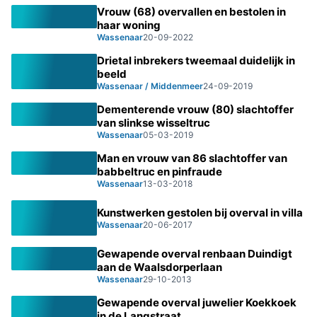
Vrouw (68) overvallen en bestolen in
haar woning
Wassenaar
20-09-2022
Drietal inbrekers tweemaal duidelijk in
beeld
Wassenaar / Middenmeer
24-09-2019
Dementerende vrouw (80) slachtoffer
van slinkse wisseltruc
Wassenaar
05-03-2019
Man en vrouw van 86 slachtoffer van
babbeltruc en pinfraude
Wassenaar
13-03-2018
Kunstwerken gestolen bij overval in villa
Wassenaar
20-06-2017
Gewapende overval renbaan Duindigt
aan de Waalsdorperlaan
Wassenaar
29-10-2013
Gewapende overval juwelier Koekkoek
in de Langstraat