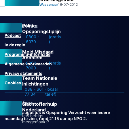
Wassenaar
16-07-2012
Politie
Overige links
Opsporingstiplijn
Podcast
0800 -
(gratis
6070
)
In de regio
Meld Misdaad
Programma-informatie
Anoniem
0800 -
(gratis
Algemene voorwaarden
7000
)
Privacy statements
Team Nationale
Cookies
Inlichtingen
088 - 661
(lokaal
77 34
tarief)
Uitzending
Slachtofferhulp
Nederland
Vanaf 31 augustus is Opsporing Verzocht weer iedere
Iets heftigs
maandag te zien, rond 21.15 uur op NPO 2.
meegemaakt?