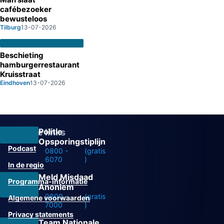
cafébezoeker
bewusteloos
Tilburg
13-07-2026
Beschieting
hamburgerrestaurant
Kruisstraat
Eindhoven
13-07-2026
Politie
Overige links
Opsporingstiplijn
Podcast
0800 -
(gratis
6070
)
In de regio
Meld Misdaad
Programma-informatie
Anoniem
0800 -
(gratis
Algemene voorwaarden
7000
)
Privacy statements
Team Nationale