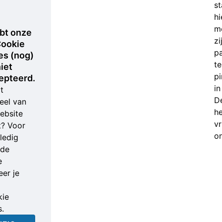
s
hi
m
bt onze
zi
ookie
p
es (nog)
te
iet
p
epteerd.
in
t
De
eel van
he
ebsite
vr
t? Voor
o
ledig
nde
e
er je
ie
s.