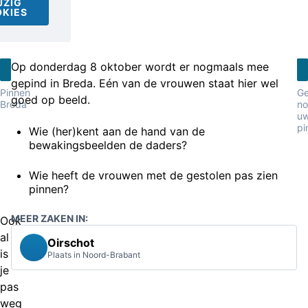
JZIG
KIES
Op donderdag 8 oktober wordt er nogmaals mee
gepind in Breda. Eén van de vrouwen staat hier wel
Pinnen
Ge
goed op beeld.
Breda
no
u
pi
Wie (her)kent aan de hand van de
bewakingsbeelden de daders?
Wie heeft de vrouwen met de gestolen pas zien
pinnen?
MEER ZAKEN IN:
Ook
al
Oirschot
is
Plaats in Noord-Brabant
je
pas
weg