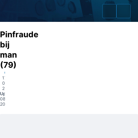
Pinfraude
bij
man
Home
(79)
Zaken
Oirschot
17-
03-
Fraudeurs
2015
Update
Opsporingslijst
08-04-
2016
Cold Cases
Tip doorgeven
Volg ons