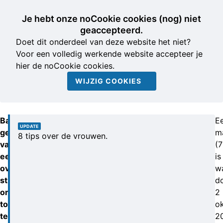
Je hebt onze noCookie cookies (nog) niet
geaccepteerd.
Doet dit onderdeel van deze website het niet?
Voor een volledig werkende website accepteer je
hier de noCookie cookies.
WIJZIG COOKIES
Babbeltrucers
E
UPDATE
gebruiken
m
8 tips over de vrouwen.
vaak
(7
een
is
overdonderings-
wa
strategie
d
om
2
toe
o
te
2