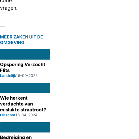
code
vragen.
MEER ZAKEN UIT DE
OMGEVING
Opsporing Verzocht
Flits
Landelijk
15-09-2025
Wie herkent
verdachte van
mislukte straatroof?
Oirschot
16-04-2024
Bedreiging en