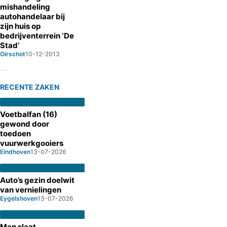
mishandeling
autohandelaar bij
zijn huis op
bedrijventerrein ‘De
Stad’
Oirschot
10-12-2013
RECENTE ZAKEN
Voetbalfan (16)
gewond door
toedoen
vuurwerkgooiers
Eindhoven
13-07-2026
Auto’s gezin doelwit
van vernielingen
Eygelshoven
13-07-2026
Man slaat