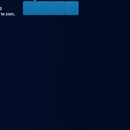
g
te zien,