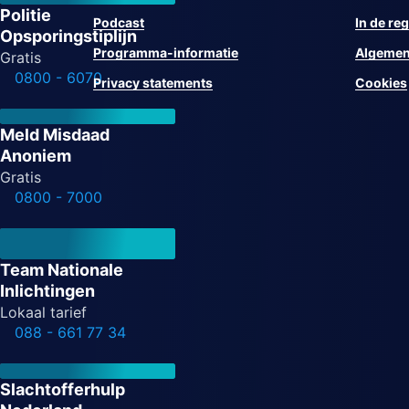
Politie
Podcast
In de reg
Opsporingstiplijn
Programma-informatie
Algemen
Gratis
0800 - 6070
Privacy statements
Cookies
Meld Misdaad
Anoniem
Gratis
0800 - 7000
Team Nationale
Inlichtingen
Lokaal tarief
088 - 661 77 34
Slachtofferhulp