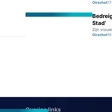
Oirschot
17
Bedreig
Stad’
Zijn vrou
Oirschot
10
Overige links