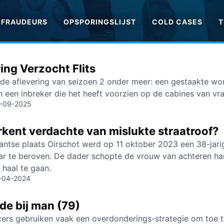
FRAUDEURS
OPSPORINGSLIJST
COLD CASES
T
ng Verzocht Flits
ede aflevering van seizoen 2 onder meer: een gestaakte wo
n een inbreker die het heeft voorzien op de cabines van v
-09-2025
kent verdachte van mislukte straatroof?
bantse plaats Oirschot werd op 11 oktober 2023 een 38-jar
ar te beroven. De dader schopte de vrouw van achteren ha
 haal te gaan.
-04-2024
de bij man (79)
ers gebruiken vaak een overdonderings-strategie om toe t