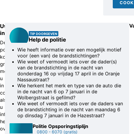
COOK
V
Uw
informatie
TIP DOORGEVEN
Help de politie
De
politie
Wie heeft informatie over een mogelijk motief
voor (een van) de brandstichtingen?
komt
Wie weet of vermoedt iets over de dader(s)
graag
van de brandstichting in de nacht van
met
donderdag 16 op vrijdag 17 april in de Oranje
u
Nassaustraat?
in
Wie herkent het merk en type van de auto die
in de nacht van 6 op 7 januari in de
contact
Wolbergstraat is gefilmd?
als
Wie weet of vermoedt iets over de daders van
u
de brandstichting in de nacht van maandag 6
informatie
op dinsdag 7 januari in de Hazestraat?
heeft
Politie Opsporingstiplijn
over
0800 - 6070
(gratis)