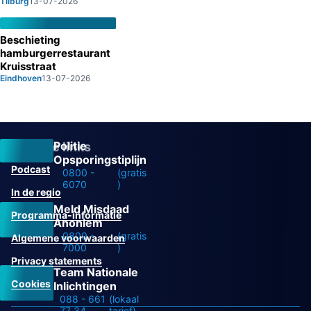
Tilburg
13-07-2026
Beschieting
hamburgerrestaurant
Kruisstraat
Eindhoven
13-07-2026
Politie
Overige links
Opsporingstiplijn
Podcast
0800 -
(gratis
6070
)
In de regio
Meld Misdaad
Programma-informatie
Anoniem
0800 -
(gratis
Algemene voorwaarden
7000
)
Privacy statements
Team Nationale
Cookies
Inlichtingen
088 - 661
(lokaal
77 34
tarief)