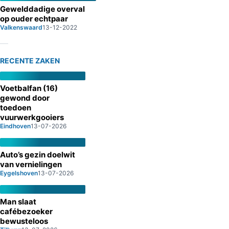
Gewelddadige overval
op ouder echtpaar
Valkenswaard
13-12-2022
RECENTE ZAKEN
Voetbalfan (16)
gewond door
toedoen
vuurwerkgooiers
Eindhoven
13-07-2026
Auto’s gezin doelwit
van vernielingen
Eygelshoven
13-07-2026
Man slaat
cafébezoeker
bewusteloos