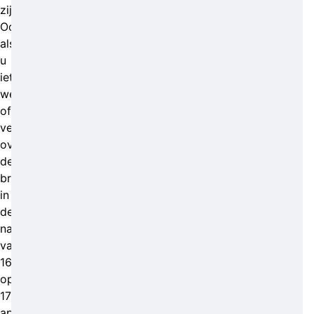
zijn?
Ook
als
u
iets
weet
of
vermoedt
over
de
brandstichting
in
de
nacht
van
16
op
17
april,