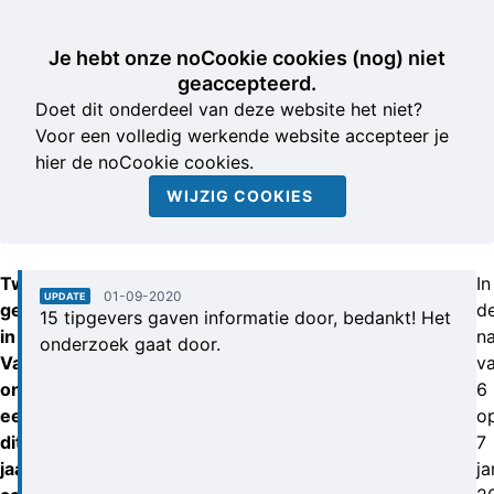
Je hebt onze noCookie cookies (nog) niet
geaccepteerd.
Doet dit onderdeel van deze website het niet?
Voor een volledig werkende website accepteer je
hier de noCookie cookies.
WIJZIG COOKIES
Twee
In
01-09-2020
UPDATE
gezinnen
d
15 tipgevers gaven informatie door, bedankt! Het
in
n
onderzoek gaat door.
Valkenswaard
v
ontsnapten
6
eerder
o
dit
7
jaar
ja