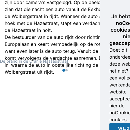
zijn door camera's vastgelegd. Op de beelden is te
zien dat die nacht een auto vanuit de Eekhoornstraat
de Wolbergstraat in rijdt. Wanneer de auto stopt bij de
Je heb
noCo
hoek met de Hazestraat, stapt een verdachte uit die
cookies
de Hazestraat in holt.
ni
De bestuurder van de auto rijdt door richting de
geaccep
Europalaan en keert vermoedelijk op de rotonde daar,
Doet dit
want even later is de auto terug. Vanuit de Hazestraat
onderdee
komt vervolgens de verdachte aanrennen. Deze stapt
De brand in de Oranje Nassaustraat
deze web
in, waarna de auto in oostelijke richting de
het niet?
Wolbergstraat uit rijdt.
een volle
werkend
website
accepteer
hier de
noCooki
cookies.
WIJZ