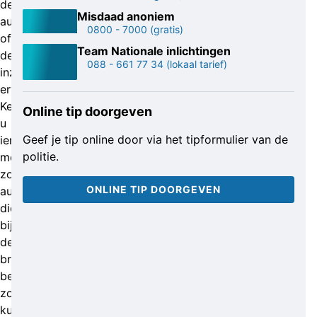
de
Misdaad anoniem
auto
0800 - 7000
(gratis)
of
Team Nationale inlichtingen
de
088 - 661 77 34
(lokaal tarief)
inzittenden
ervan.
Kent
Online tip doorgeven
u
Geef je tip online door via het tipformulier van de
iemand
politie.
met
zo’n
ONLINE TIP DOORGEVEN
auto
die
bij
de
brandstichting
betrokken
zou
kunnen