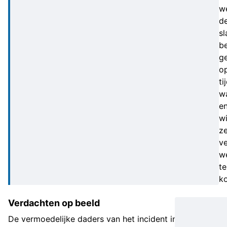
w
d
s
b
ge
o
ti
w
e
w
z
ve
w
te
k
Verdachten op beeld
De vermoedelijke daders van het incident in januari