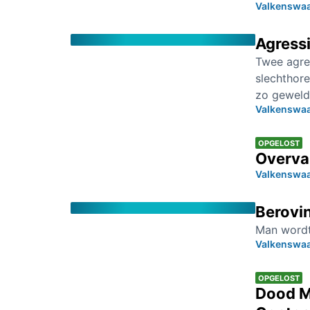
Valkenswa
Agress
Twee agre
slechthore
zo geweldd
Valkenswa
OPGELOST
Overva
Valkenswa
Berovin
Man wordt
Valkenswa
OPGELOST
Dood M