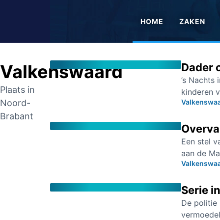
HOME
ZAKEN
Valkenswaard
Dader 
’s Nachts 
Plaats in
kinderen v
Noord-
Valkenswa
Brabant
Overval
Een stel 
aan de Ma
Valkenswa
Serie i
De politie
vermoedeli