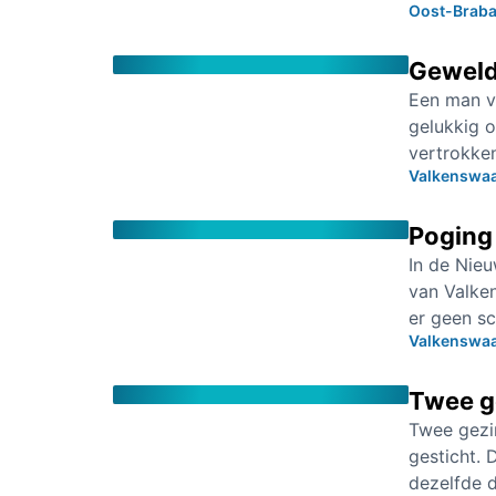
Oost-Braba
Geweld
Een man va
gelukkig 
vertrokken
Valkenswa
Poging
In de Nie
van Valken
er geen sc
Valkenswa
Twee g
Twee gezi
gesticht. 
dezelfde d