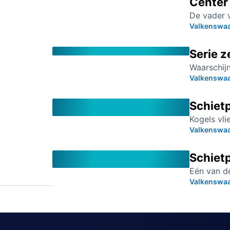
Center
De vader v
Valkenswa
Serie 
Waarschijn
Valkenswa
Schietp
Kogels vl
Valkenswa
Schietp
Eén van de
Valkenswa