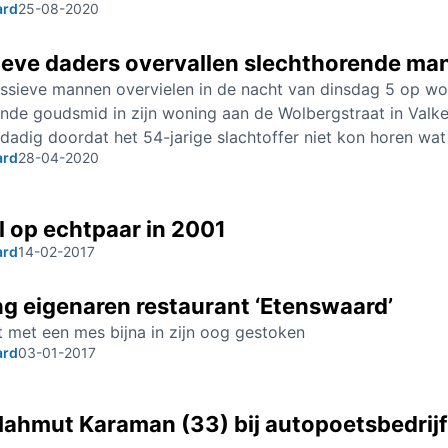
ard
25-08-2020
ieve daders overvallen slechthorende man
ssieve mannen overvielen in de nacht van dinsdag 5 op w
nde goudsmid in zijn woning aan de Wolbergstraat in Valk
adig doordat het 54-jarige slachtoffer niet kon horen wat
ard
28-04-2020
l op echtpaar in 2001
ard
14-02-2017
g eigenaren restaurant ‘Etenswaard’
 met een mes bijna in zijn oog gestoken
ard
03-01-2017
ahmut Karaman (33) bij autopoetsbedrijf 