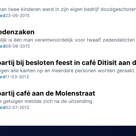
an twee kinderen werd in zijn eigen bedrijf doodgeschoten
ard
23-06-2015
zedenzaken
lijk is één man verantwoordelijk voor twaalf zedendelicten
ard
09-06-2015
artij bij besloten feest in café Ditisit aan
iegen alle kanten op en meerdere personen worden geraakt.
ard
11-03-2013
artij café aan de Molenstraat
 getuigen meldde zich na de uitzending.
ard
02-07-2012