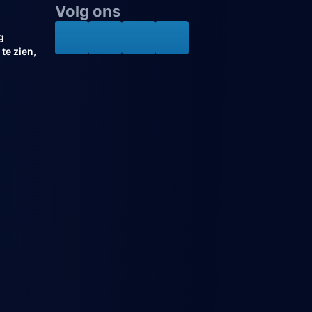
Volg ons
g
te zien,