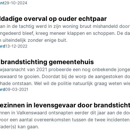
nt
29-10-2024
dadige overval op ouder echtpaar
n in de tachtig werd in zijn woning bruut mishandeld door 
ongedeerd bleef, kreeg meneer klappen en schoppen. De dad
 uiteindelijk zonder enige buit.
ard
13-12-2022
 brandstichting gemeentehuis
uwjaarsnacht van 2021 probeerde een nog onbekende jong
swaard te gooien. Doordat bij de worp de aangestoken doek 
hade ontstaan. Wel wil de politie natuurlijk graag weten wi
ard
09-03-2021
ezinnen in levensgevaar door brandstich
nnen in Valkenswaard ontsnapten eerder dit jaar aan de do
Door een aantal overeenkomsten tussen de twee incidenten 
ader(s) kan gaan.