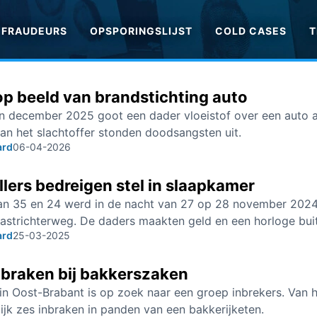
FRAUDEURS
OPSPORINGSLIJST
COLD CASES
T
op beeld van brandstichting auto
in december 2025 goot een dader vloeistof over een auto a
an het slachtoffer stonden doodsangsten uit.
ard
06-04-2026
lers bedreigen stel in slaapkamer
van 35 en 24 werd in de nacht van 27 op 28 november 2024 
astrichterweg. De daders maakten geld en een horloge buit
ard
25-03-2025
nbraken bij bakkerszaken
 in Oost-Brabant is op zoek naar een groep inbrekers. Van ha
jk zes inbraken in panden van een bakkerijketen.