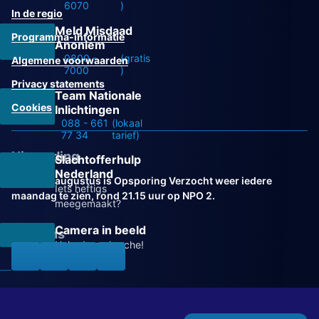
6070
)
In de regio
Meld Misdaad
Programma-informatie
Anoniem
0800 -
(gratis
Algemene voorwaarden
7000
)
Privacy statements
Team Nationale
Cookies
Inlichtingen
088 - 661
(lokaal
77 34
tarief)
Uitzending
Slachtofferhulp
Nederland
Vanaf 31 augustus is Opsporing Verzocht weer iedere
Iets heftigs
maandag te zien, rond 21.15 uur op NPO 2.
meegemaakt?
Camera in beeld
Volg ons
Help de recherche!