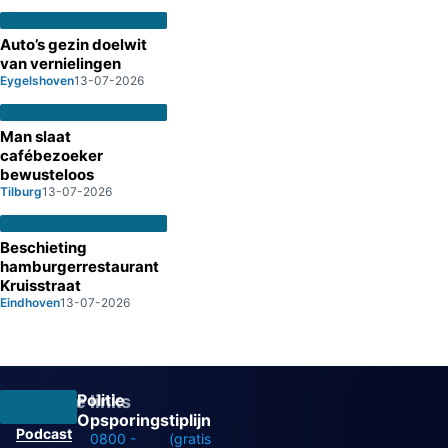
Auto’s gezin doelwit
van vernielingen
Eygelshoven
13-07-2026
Man slaat
cafébezoeker
bewusteloos
Tilburg
13-07-2026
Beschieting
hamburgerrestaurant
Kruisstraat
Eindhoven
13-07-2026
Politie
Overige links
Opsporingstiplijn
Podcast
0800 -
(gratis