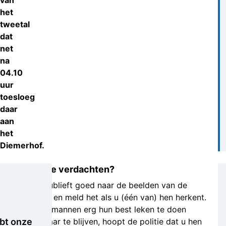
van
het
tweetal
dat
net
na
04.10
uur
toesloeg
daar
aan
het
Diemerhof.
Wie zijn de verdachten?
Kijkt u alstublieft goed naar de beelden van de
verdachten en meld het als u (één van) hen herkent.
Hoewel de mannen erg hun best leken te doen
bt onze
onherkenbaar te blijven, hoopt de politie dat u hen