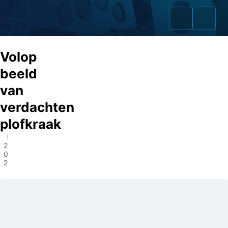
Volop
beeld
van
Home
verdachten
Zaken
plofkraak
Diemen
Fraudeurs
22-
02-
Opsporingslijst
2022
Cold Cases
Tip doorgeven
Volg ons