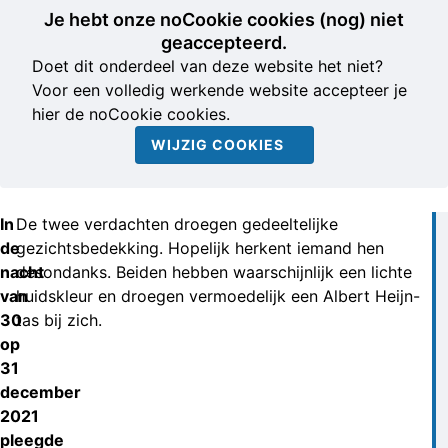
Je hebt onze noCookie cookies (nog) niet
geaccepteerd.
Doet dit onderdeel van deze website het niet?
Voor een volledig werkende website accepteer je
hier de noCookie cookies.
WIJZIG COOKIES
In
De twee verdachten droegen gedeeltelijke
de
gezichtsbedekking. Hopelijk herkent iemand hen
nacht
desondanks. Beiden hebben waarschijnlijk een lichte
van
huidskleur en droegen vermoedelijk een Albert Heijn-
30
tas bij zich.
op
31
december
2021
pleegde