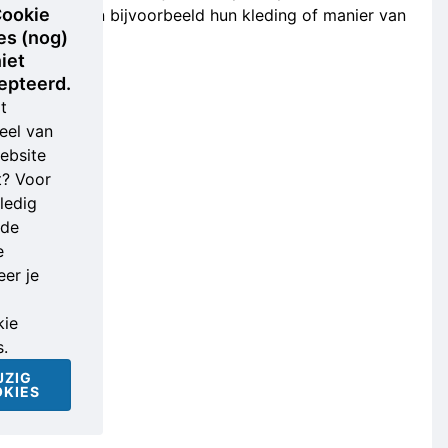
ookie
herkent aan bijvoorbeeld hun kleding of manier van
es (nog)
bewegen.
iet
epteerd.
t
eel van
ebsite
t? Voor
ledig
nde
e
er je
ie
s.
JZIG
KIES