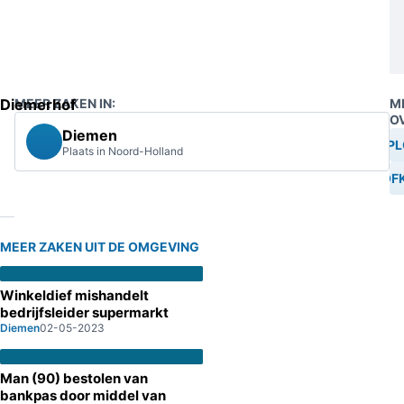
Diemerhof
MEER ZAKEN IN:
M
O
Diemen
EXPL
Plaats in Noord-Holland
PLOF
MEER ZAKEN UIT DE OMGEVING
Winkeldief mishandelt
bedrijfsleider supermarkt
Diemen
02-05-2023
Man (90) bestolen van
bankpas door middel van