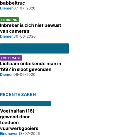
babbeltruc
Diemen
07-07-2020
HERKEND
Inbreker is zich niet bewust
van camera’s
Diemen
30-06-2020
COLD CASE
Lichaam onbekende man in
1997 in sloot gevonden
Diemen
09-06-2020
RECENTE ZAKEN
Voetbalfan (16)
gewond door
toedoen
vuurwerkgooiers
Eindhoven
13-07-2026