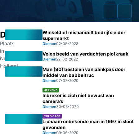
Winkeldief mishandelt bedrijfsleider
Diemen
supermarkt
Plaats
Diemen
02-05-2023
in
Volop beeld van verdachten plofkraak
Home
Noord-
Diemen
22-02-2022
Holland
Man (90) bestolen van bankpas door
Zaken
middel van babbeltruc
Diemen
07-07-2020
Fraudeurs
HERKEND
Inbreker is zich niet bewust van
Opsporingslijst
camera’s
Diemen
30-06-2020
Cold Cases
COLD CASE
Lichaam onbekende man in 1997 in sloot
Tip doorgeven
gevonden
Diemen
09-06-2020
Volg ons