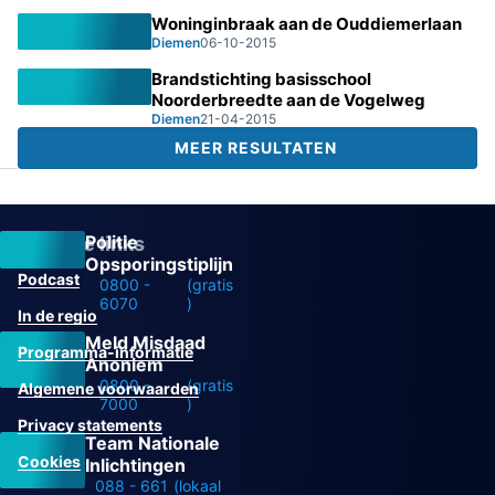
Woninginbraak aan de Ouddiemerlaan
Diemen
06-10-2015
Brandstichting basisschool
Noorderbreedte aan de Vogelweg
Diemen
21-04-2015
MEER RESULTATEN
Politie
Overige links
Opsporingstiplijn
Podcast
0800 -
(gratis
6070
)
In de regio
Meld Misdaad
Programma-informatie
Anoniem
0800 -
(gratis
Algemene voorwaarden
7000
)
Privacy statements
Team Nationale
Cookies
Inlichtingen
088 - 661
(lokaal