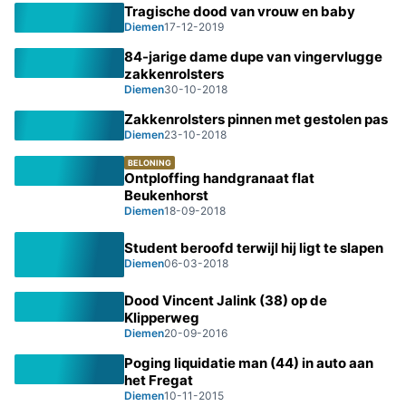
Tragische dood van vrouw en baby
Diemen
17-12-2019
84-jarige dame dupe van vingervlugge
zakkenrolsters
Diemen
30-10-2018
Zakkenrolsters pinnen met gestolen pas
Diemen
23-10-2018
BELONING
Ontploffing handgranaat flat
Beukenhorst
Diemen
18-09-2018
Student beroofd terwijl hij ligt te slapen
Diemen
06-03-2018
Dood Vincent Jalink (38) op de
Klipperweg
Diemen
20-09-2016
Poging liquidatie man (44) in auto aan
het Fregat
Diemen
10-11-2015