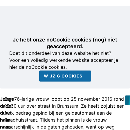
Je hebt onze noCookie cookies (nog) niet
geaccepteerd.
Doet dit onderdeel van deze website het niet?
Voor een volledig werkende website accepteer je
hier de noCookie cookies.
WIJZIG COOKIES
Jonge
Een 76-jarige vrouw loopt op 25 november 2016 rond
dader
12.30 uur over straat in Brunssum. Ze heeft zojuist een
duwt
flink bedrag gepind bij een geldautomaat aan de
haar
Raadhuisstraat. Tijdens het pinnen is de vrouw
naar
waarschijnlijk in de gaten gehouden, want op weg