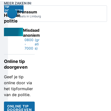
MEER ZAKEN IN:
TIP
DOORGEVEN
Brunssum
Help de
Plaats in Limburg
politie
Misdaad
anoniem
0800
(gr
-
ati
7000
s)
Online tip
doorgeven
Geef je tip
online door via
het tipformulier
van de politie.
ONLINE TIP
DOORGEVEN