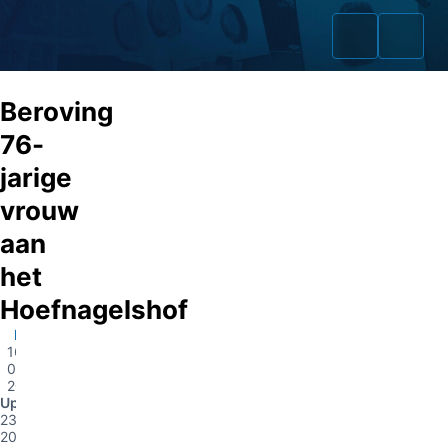
Beroving
76-
jarige
Home
vrouw
Zaken
aan
het
Fraudeurs
Hoefnagelshof
Opsporingslijst
Brunssum
16-
Cold Cases
05-
2017
Update
Tip doorgeven
23-05-
2017
Volg ons