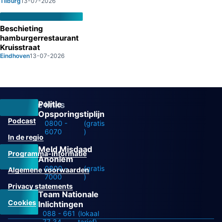
Tilburg
13-07-2026
Beschieting
hamburgerrestaurant
Kruisstraat
Eindhoven
13-07-2026
Politie
Overige links
Opsporingstiplijn
Podcast
0800 -
(gratis
6070
)
In de regio
Meld Misdaad
Programma-informatie
Anoniem
0800 -
(gratis
Algemene voorwaarden
7000
)
Privacy statements
Team Nationale
Cookies
Inlichtingen
088 - 661
(lokaal
77 34
tarief)