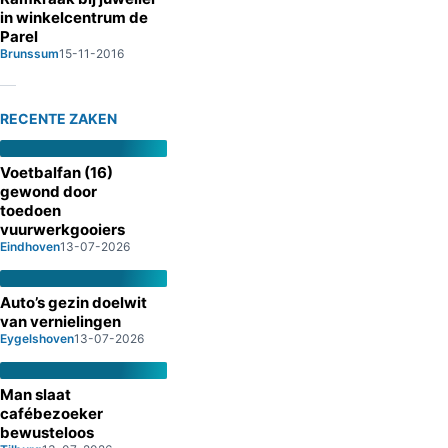
in winkelcentrum de
Parel
Brunssum
15-11-2016
RECENTE ZAKEN
Voetbalfan (16)
gewond door
toedoen
vuurwerkgooiers
Eindhoven
13-07-2026
Auto’s gezin doelwit
van vernielingen
Eygelshoven
13-07-2026
Man slaat
cafébezoeker
bewusteloos