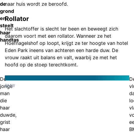
de
naar huis wordt ze beroofd.
grond
Rollator
en
steelt
Het slachtoffer is slecht ter been en beweegt zich
haar
daarom voort met een rollator. Wanneer ze het
handtas
Hoefnagelshof op loopt, krijgt ze ter hoogte van hotel
Eden Park ineens van achteren een harde duw. De
vrouw raakt uit balans en valt, waarbij ze met het
hoofd op de stoep terechtkomt.
De
D
BMW
jonge
v
man
d
die
lo
haar
vl
duwde,
v
grist
e
haar
B