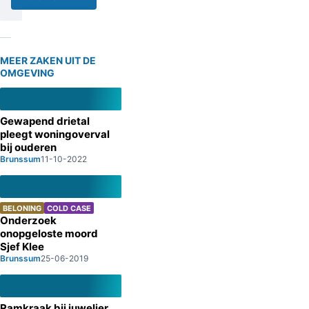
MEER ZAKEN UIT DE
OMGEVING
Gewapend drietal
pleegt woningoverval
bij ouderen
Brunssum
11-10-2022
BELONING
COLD CASE
Onderzoek
onopgeloste moord
Sjef Klee
Brunssum
25-06-2019
Ramkraak bij juwelier