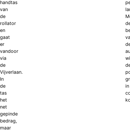
handtas
p
van
la
de
M
rollator
d
en
b
gaat
v
er
d
vandoor
a
via
wi
de
d
Vijverlaan.
po
In
g
de
in
tas
c
het
k
net
gepinde
bedrag,
maar