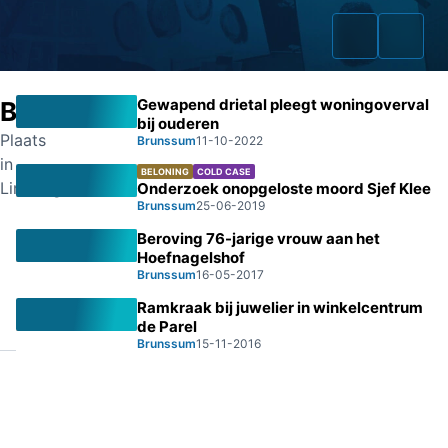
Gewapend drietal pleegt woningoverval
Brunssum
bij ouderen
Plaats
Brunssum
11-10-2022
in
BELONING
COLD CASE
Home
Limburg
Onderzoek onopgeloste moord Sjef Klee
Brunssum
25-06-2019
Zaken
Beroving 76-jarige vrouw aan het
Hoefnagelshof
Fraudeurs
Brunssum
16-05-2017
Ramkraak bij juwelier in winkelcentrum
Opsporingslijst
de Parel
Brunssum
15-11-2016
Cold Cases
Tip doorgeven
Volg ons