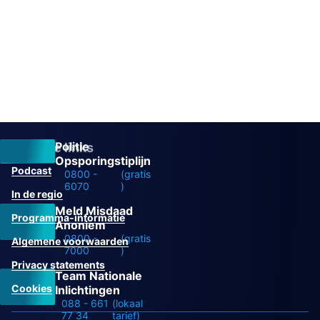
Politie
Overige links
Opsporingstiplijn
Podcast
0800 -
(gratis
6070
)
In de regio
Meld Misdaad
Programma-informatie
Anoniem
0800 -
(gratis
Algemene voorwaarden
7000
)
Privacy statements
Team Nationale
Cookies
Inlichtingen
088 - 661
(lokaal
77 34
tarief)