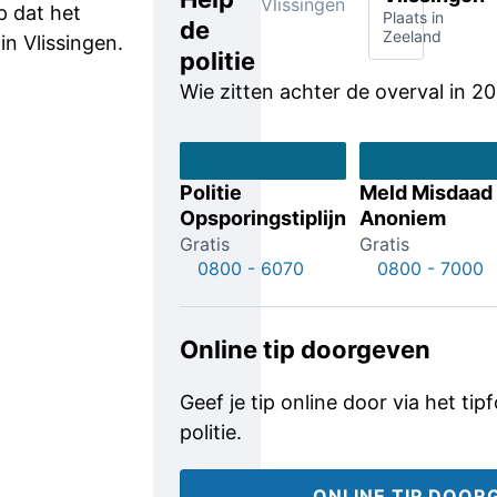
Vlissingen
p dat het
Plaats in
de
Zeeland
in Vlissingen.
politie
Wie zitten achter de overval in 2
Politie
Meld Misdaad
Opsporingstiplijn
Anoniem
Gratis
Gratis
0800 - 6070
0800 - 7000
Online tip doorgeven
Geef je tip online door via het tip
politie.
ONLINE TIP DOOR