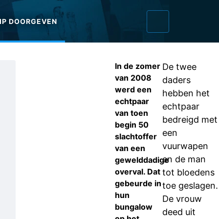
IP DOORGEVEN
In de zomer
De twee
van 2008
daders
werd een
hebben het
echtpaar
echtpaar
van toen
bedreigd met
begin 50
een
slachtoffer
vuurwapen
van een
en de man
gewelddadige
overval. Dat
tot bloedens
gebeurde in
toe geslagen.
hun
De vrouw
bungalow
deed uit
op het