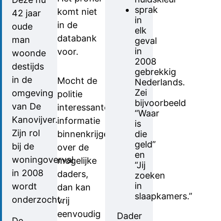
sprak
komt niet
42 jaar
in
in de
oude
elk
databank
man
geval
in
voor.
woonde
2008
destijds
gebrekkig
in de
Mocht de
Nederlands.
Zei
omgeving
politie
bijvoorbeeld
van De
interessante
“Waar
Kanovijver.
informatie
is
Zijn rol
binnenkrijgen
die
geld”
bij de
over de
en
woningoverval
mogelijke
“Jij
in 2008
daders,
zoeken
in
wordt
dan kan
slaapkamers.”
onderzocht.
vrij
eenvoudig
Dader
De