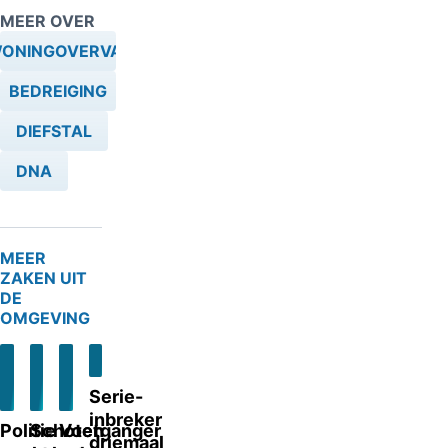
MEER OVER
ONINGOVERVAL
BEDREIGING
DIEFSTAL
DNA
MEER
ZAKEN UIT
DE
OMGEVING
Serie-
inbreker
Politie
Schoten
Voetganger
driemaal