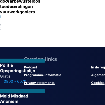
Eindhoven
door
van
bewusteloos
13-
Tilburg
toedoen
vernielingen
07-
13-
Eygelshoven
vuurwerkgooiers
2026
07-
13-
Eindhoven
2026
07-
13-
2026
07-
2026
Overige links
Politie
Podcast
In de reg
Opsporingstiplijn
Programma-informatie
Algemen
Gratis
0800 - 6070
Privacy statements
Cookies
Meld Misdaad
Anoniem