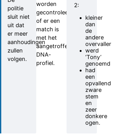
worden
2:
politie
gecontroleerd
sluit niet
kleiner
of er een
dan
uit dat
match is
de
er meer
andere
met het
aanhoudingen
overvaller
aangetroffen
zullen
werd
DNA-
‘Tony’
volgen.
profiel.
genoemd
had
een
opvallend
zware
stem
en
zeer
donkere
ogen.