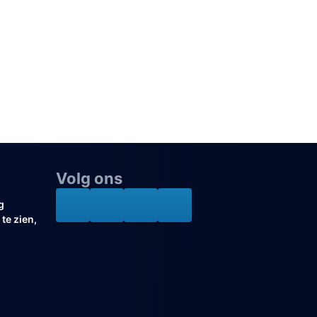
Volg ons
g
te zien,