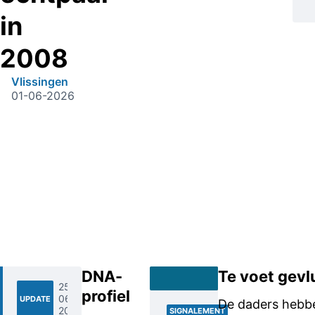
in
2008
Vlissingen
01-06-2026
DNA-
Te voet gevl
25-
profiel
06-
UPDATE
De daders hebbe
2026
SIGNALEMENT