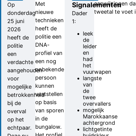
aanwijzingen dat
Met
Signalementen
Op
tweetal te voet 
nieuwe
donderdag
Dader
technieken
25 juni
1:
heeft de
2026
leek
politie een
heeft de
de
DNA-
politie
leider
en
profiel van
een
had
een nog
verdachte
het
onbekende
aangehouden
vuurwapen
persoon
langste
voor
van
kunnen
mogelijke
de
vaststellen
betrokkenheid
twee
op basis
bij de
overvallers
mogelijk
van sporen
overval
Marokkaanse
in de
op het
achtergrond
bungalow.
echtpaar.
lichtgetinte
Het profiel
huidskleur
Deze nu