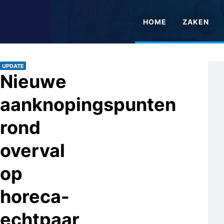
HOME
ZAKEN
UPDATE
Nieuwe
aanknopingspunten
rond
overval
op
horeca-
echtpaar