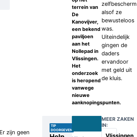
zelfbescherm
terrein van
alsof ze
De
bewusteloos
Kanovijver,
was.
een bekend
paviljoen
Uiteindelijk
aan het
gingen de
Nollepad in
daders
Vlissingen.
ervandoor
Het
met geld uit
onderzoek
de kluis.
is heropend
vanwege
nieuwe
aanknopingspunten.
MEER ZAKEN
IN:
TIP
DOORGEVEN
Er zijn geen
Vlissingen
Help