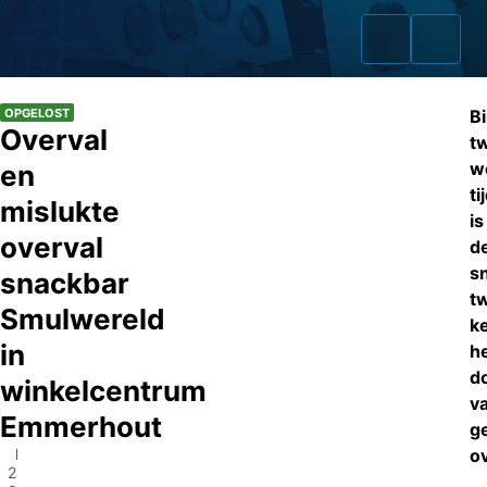
OPGELOST
B
Overval
t
w
en
ti
Home
mislukte
is
overval
Zaken
d
s
snackbar
Fraudeurs
t
Smulwereld
k
Opsporingslijst
in
h
d
winkelcentrum
Cold Cases
v
Emmerhout
g
Tip doorgeven
Emmen
ov
24-
Volg ons