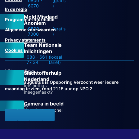
0800 -
(gratis
6070
)
In de regio
Meld Misdaad
Programma-informatie
Anoniem
0800 -
(gratis
Algemene voorwaarden
7000
)
Privacy statements
Team Nationale
Cookies
Inlichtingen
088 - 661
(lokaal
77 34
tarief)
Uitzending
Slachtofferhulp
Nederland
Vanaf 31 augustus is Opsporing Verzocht weer iedere
Iets heftigs
maandag te zien, rond 21.15 uur op NPO 2.
meegemaakt?
Camera in beeld
Volg ons
Help de recherche!