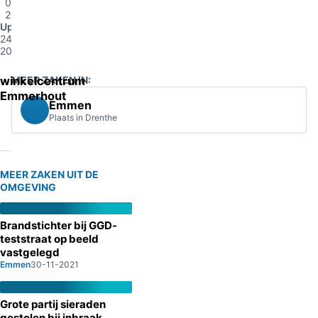
02-
2014
Update
24-02-
2014
winkelcentrum
MEER ZAKEN IN:
Emmerhout
Emmen
Plaats in Drenthe
MEER ZAKEN UIT DE
OMGEVING
Brandstichter bij GGD-
teststraat op beeld
vastgelegd
Emmen
30-11-2021
Grote partij sieraden
gestolen bij inbraak