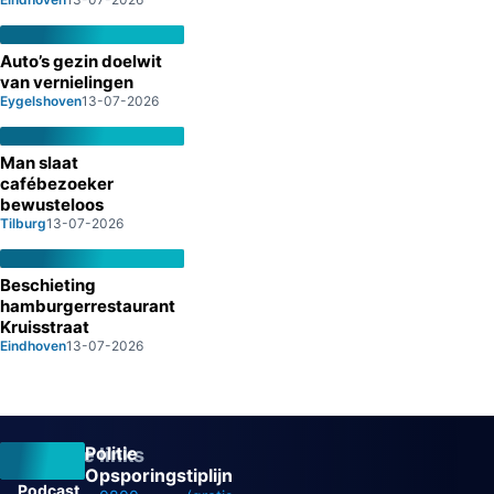
Auto’s gezin doelwit
van vernielingen
Eygelshoven
13-07-2026
Man slaat
cafébezoeker
bewusteloos
Tilburg
13-07-2026
Beschieting
hamburgerrestaurant
Kruisstraat
Eindhoven
13-07-2026
Politie
Overige links
Opsporingstiplijn
Podcast