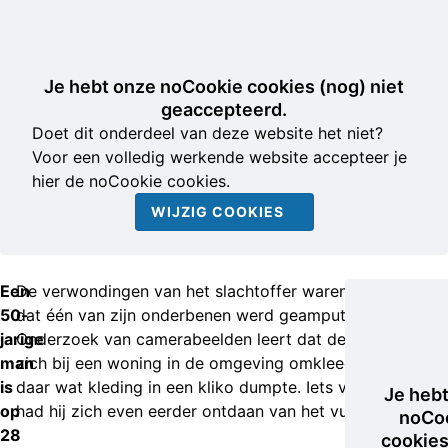
Je hebt onze noCookie cookies (nog) niet
geaccepteerd.
Doet dit onderdeel van deze website het niet?
Voor een volledig werkende website accepteer je
hier de noCookie cookies.
WIJZIG COOKIES
Een
De verwondingen van het slachtoffer waren zo ernstig
50-
dat één van zijn onderbenen werd geamputeerd.
jarige
Onderzoek van camerabeelden leert dat de schutter
man
zich bij een woning in de omgeving omkleedde en
is
daar wat kleding in een kliko dumpte. Iets verderop
Je heb
op
had hij zich even eerder ontdaan van het vuurwapen.
noCo
28
cookies