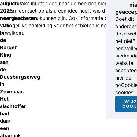
augustus
Kijkt u alstublieft goed naar de beelden hieronder en
ni
2025
neem contact op als u een idee heeft wie de
geaccep
neergeschoten
verdachte zou kunnen zijn. Ook informatie over een
Doet dit
vlak
mogelijke aanleiding voor het schieten is nog heel
onderdee
bij
welkom.
deze web
de
het niet?
Burger
een volle
King
werkend
aan
website
de
accepteer
Doesburgseweg
hier de
in
noCooki
Zevenaar.
cookies.
Het
WIJZ
slachtoffer
COOK
had
daar
een
afspraak,