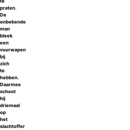
te
praten.
De
onbekende
man
bleek
een
vuurwapen
bij
zich
te
hebben.
Daarmee
schoot
hij
driemaal
op
het
slachtoffer