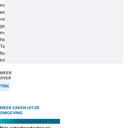
middels
een
vertrouwelijk
gesprek
met
het
Team
Nationale
Inlichtingen.
MEER
OVER
TINCIDENT
MEER ZAKEN UIT DE
OMGEVING