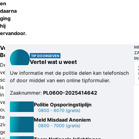
en
daarna
ging
hij
ervandoor.
M
Voetbalshirt
Z
Beşiktaş
TIP DOORGEVEN
IN
Vertel wat u weet
De
vermoedelijke
Uw informatie met de politie delen kan telefonisch
schutter
of door middel van een online tipformulier.
is
Zaaknummer:
PL0600-2025414642
in
verschillende
Politie Opsporingstiplijn
outfits
0800 - 6070
(gratis)
te
Meld Misdaad Anoniem
zien
0800 - 7000
(gratis)
geweest.