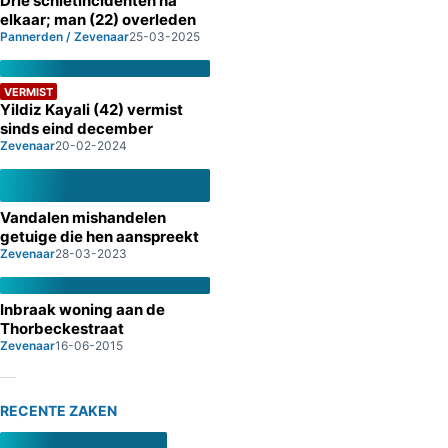
Drie schietincidenten na
elkaar; man (22) overleden
Pannerden / Zevenaar
25-03-2025
VERMIST
Yildiz Kayali (42) vermist
sinds eind december
Zevenaar
20-02-2024
Vandalen mishandelen
getuige die hen aanspreekt
Zevenaar
28-03-2023
Inbraak woning aan de
Thorbeckestraat
Zevenaar
16-06-2015
RECENTE ZAKEN