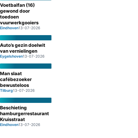
Voetbalfan (16)
gewond door
toedoen
vuurwerkgooiers
Eindhoven
13-07-2026
Auto’s gezin doelwit
van vernielingen
Eygelshoven
13-07-2026
Man slaat
cafébezoeker
bewusteloos
Tilburg
13-07-2026
Beschieting
hamburgerrestaurant
Kruisstraat
Eindhoven
13-07-2026