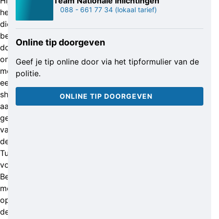
Hij
Team Nationale Inlichtingen
088 - 661 77 34
(lokaal tarief)
heeft
die
bewuste
Online tip doorgeven
donderdag
onder
Geef je tip online door via het tipformulier van de
meer
politie.
een
shirt
ONLINE TIP DOORGEVEN
aan
gehad
van
de
Turkse
voetbalclub
Beşiktaş,
met
op
de