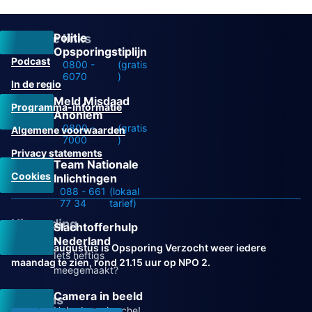
Politie
Overige links
Opsporingstiplijn
Podcast
0800 -
(gratis
6070
)
In de regio
Meld Misdaad
Programma-informatie
Anoniem
0800 -
(gratis
Algemene voorwaarden
7000
)
Privacy statements
Team Nationale
Cookies
Inlichtingen
088 - 661
(lokaal
77 34
tarief)
Uitzending
Slachtofferhulp
Nederland
Vanaf 31 augustus is Opsporing Verzocht weer iedere
Iets heftigs
maandag te zien, rond 21.15 uur op NPO 2.
meegemaakt?
Camera in beeld
Volg ons
Help de recherche!