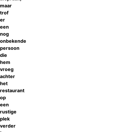
maar
trof
er
een
nog
onbekende
persoon
die
hem
vroeg
achter
het
restaurant
op
een
rustige
plek
verder