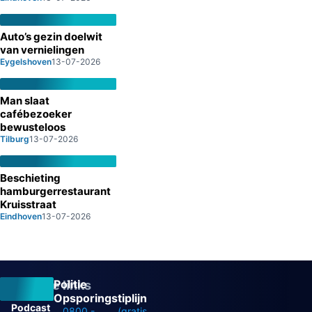
Auto’s gezin doelwit
van vernielingen
Eygelshoven
13-07-2026
Man slaat
cafébezoeker
bewusteloos
Tilburg
13-07-2026
Beschieting
hamburgerrestaurant
Kruisstraat
Eindhoven
13-07-2026
Politie
Overige links
Opsporingstiplijn
Podcast
0800 -
(gratis