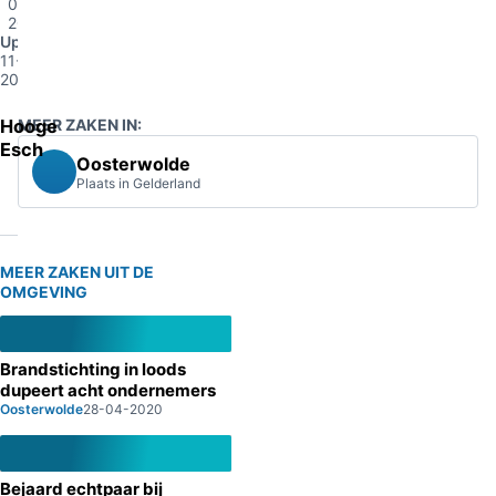
09-
2013
Update
11-04-
2014
Hooge
MEER ZAKEN IN:
Esch
Oosterwolde
Plaats in Gelderland
MEER ZAKEN UIT DE
OMGEVING
Brandstichting in loods
dupeert acht ondernemers
Oosterwolde
28-04-2020
Bejaard echtpaar bij