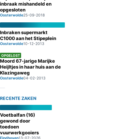
inbraak mishandeld en
opgesloten
Oosterwolde
25-09-2018
Inbraken supermarkt
C1000 aan het Stipeplein
Oosterwolde
10-12-2013
OPGELOST
Moord 67-jarige Marijke
Heijltjes in haar huis aan de
Klazingaweg
Oosterwolde
04-02-2013
RECENTE ZAKEN
Voetbalfan (16)
gewond door
toedoen
vuurwerkgooiers
Eindhoven
13-07-2026