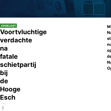
OPGELOST
M
Voortvluchtige
N
st
verdachte
n
Home
na
o
fatale
Zaken
d
N
schietpartij
Fraudeurs
Op
bij
Opsporingslijst
de
Hooge
Cold Cases
Esch
Tip doorgeven
Oosterwolde
27-
Volg ons