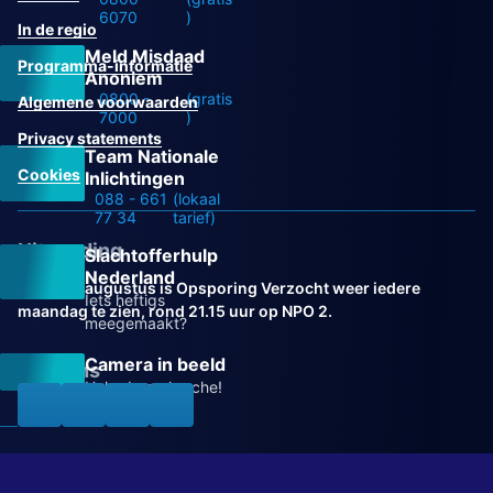
6070
)
In de regio
Meld Misdaad
Programma-informatie
Anoniem
0800 -
(gratis
Algemene voorwaarden
7000
)
Privacy statements
Team Nationale
Cookies
Inlichtingen
088 - 661
(lokaal
77 34
tarief)
Uitzending
Slachtofferhulp
Nederland
Vanaf 31 augustus is Opsporing Verzocht weer iedere
Iets heftigs
maandag te zien, rond 21.15 uur op NPO 2.
meegemaakt?
Camera in beeld
Volg ons
Help de recherche!