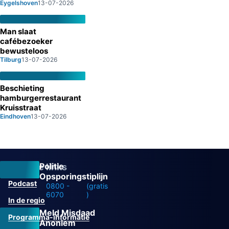
Eygelshoven
13-07-2026
Man slaat
cafébezoeker
bewusteloos
Tilburg
13-07-2026
Beschieting
hamburgerrestaurant
Kruisstraat
Eindhoven
13-07-2026
Politie
Overige links
Opsporingstiplijn
Podcast
0800 -
(gratis
6070
)
In de regio
Meld Misdaad
Programma-informatie
Anoniem