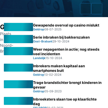
Gewapende overval op casino mislukt
Geldrop
Geldrop
08-07-2025
Plaats
Serie inbraken bij bakkerszaken
in
Oost-Brabant
29-10-2024
Home
Noord-
Weer nepagenten in actie; nog steeds
Brabant
veel incidenten
Zaken
Landelijk
15-10-2024
Fraudeurs
Inbrekers maken kapitaal aan
smartphones buit
Geldrop
13-02-2024
Opsporingslijst
Trage brandstichter brengt kinderen in
Cold Cases
gevaar
Geldrop
05-09-2023
Tip doorgeven
Inbreeksters slaan toe op klaarlichte
dag
Volg ons
GELDROP
31-07-2021