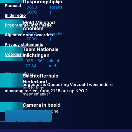
Opsporingstiplijn
Podcast
0800 -
(gratis
6070
)
In de regio
Meld Misdaad
Programma-informatie
Anoniem
0800 -
(gratis
Algemene voorwaarden
7000
)
Privacy statements
Team Nationale
Cookies
Inlichtingen
088 - 661
(lokaal
77 34
tarief)
Uitzending
Slachtofferhulp
Nederland
Vanaf 31 augustus is Opsporing Verzocht weer iedere
Iets heftigs
maandag te zien, rond 21.15 uur op NPO 2.
meegemaakt?
Camera in beeld
Volg ons
Help de recherche!