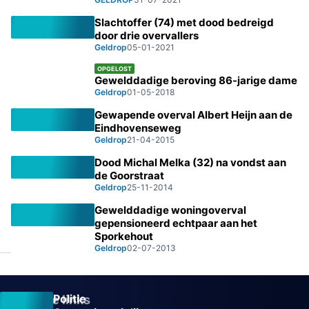
Slachtoffer (74) met dood bedreigd
door drie overvallers
Geldrop
05-01-2021
OPGELOST
Gewelddadige beroving 86-jarige dame
Geldrop
01-05-2018
Gewapende overval Albert Heijn aan de
Eindhovenseweg
Geldrop
21-04-2015
Dood Michal Melka (32) na vondst aan
de Goorstraat
Geldrop
25-11-2014
Gewelddadige woningoverval
gepensioneerd echtpaar aan het
Sporkehout
Geldrop
02-07-2013
Politie
Overige links