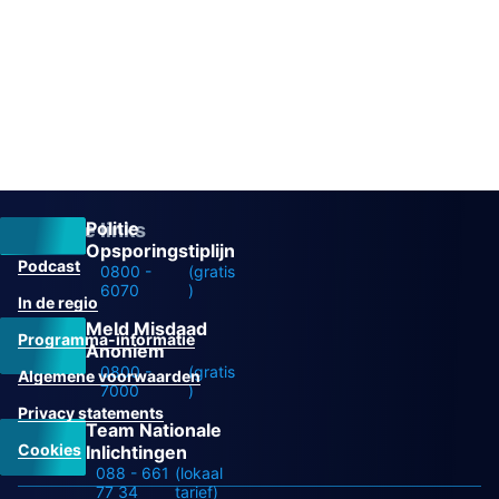
Politie
Overige links
Opsporingstiplijn
Podcast
0800 -
(gratis
6070
)
In de regio
Meld Misdaad
Programma-informatie
Anoniem
0800 -
(gratis
Algemene voorwaarden
7000
)
Privacy statements
Team Nationale
Cookies
Inlichtingen
088 - 661
(lokaal
77 34
tarief)