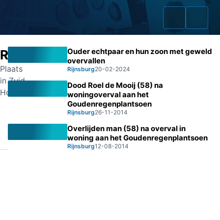
Ouder echtpaar en hun zoon met geweld
Rijnsburg
overvallen
Plaats
Rijnsburg
20-02-2024
in Zuid-
Dood Roel de Mooij (58) na
Home
Holland
woningoverval aan het
Goudenregenplantsoen
Zaken
Rijnsburg
26-11-2014
Overlijden man (58) na overval in
Fraudeurs
woning aan het Goudenregenplantsoen
Rijnsburg
12-08-2014
Opsporingslijst
Cold Cases
Tip doorgeven
Volg ons