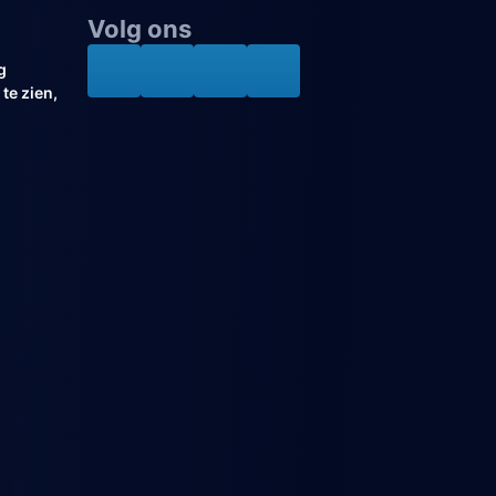
Volg ons
g
te zien,