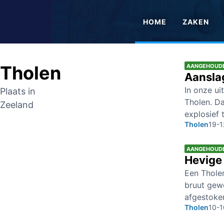
HOME
ZAKEN
Tholen
AANGEHOUD
Aanslag
In onze u
Plaats in
Tholen. D
Zeeland
explosief 
Tholen
19-1
AANGEHOUD
Hevige 
Een Thole
bruut gewe
afgestoke
Tholen
10-