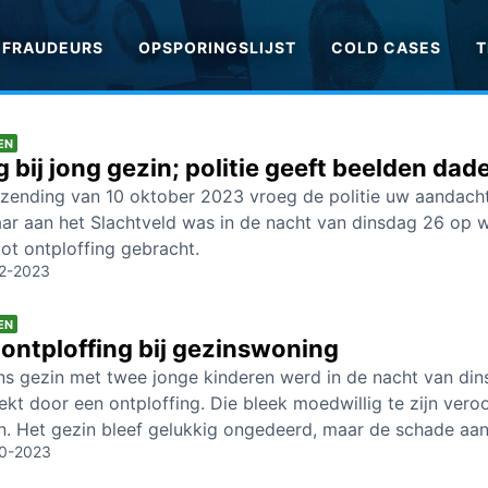
FRAUDEURS
OPSPORINGSLIJST
COLD CASES
T
EN
 bij jong gezin; politie geeft beelden dader
itzending van 10 oktober 2023 vroeg de politie uw aandach
aar aan het Slachtveld was in de nacht van dinsdag 26 op
tot ontploffing gebracht.
2-2023
EN
ontploffing bij gezinswoning
ns gezin met twee jonge kinderen werd in de nacht van d
kt door een ontploffing. Die bleek moedwillig te zijn vero
n. Het gezin bleef gelukkig ongedeerd, maar de schade aan
10-2023