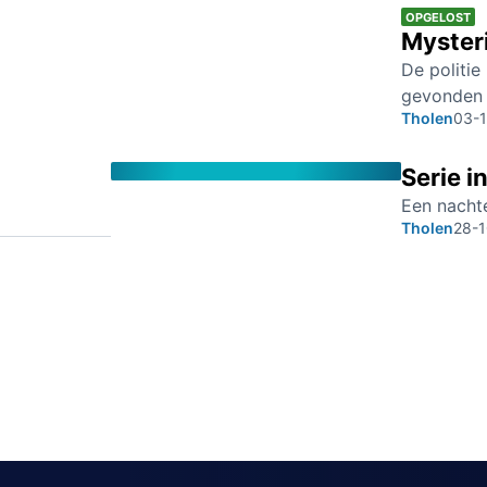
OPGELOST
Myster
De politi
gevonden b
Tholen
03-
Serie i
Een nachte
Tholen
28-