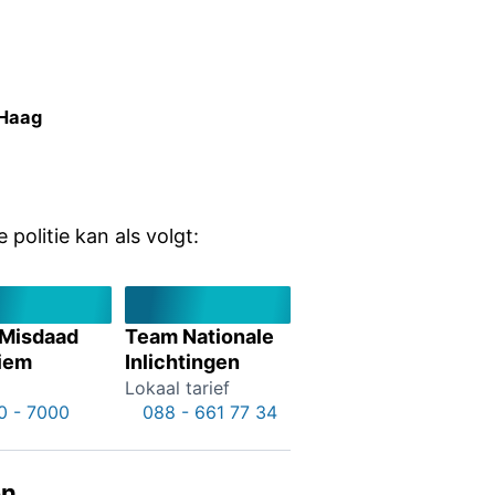
 Haag
olitie kan als volgt:
 Misdaad
Team Nationale
iem
Inlichtingen
Lokaal tarief
0 - 7000
088 - 661 77 34
en