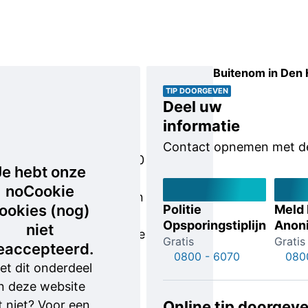
Buitenom in Den
Tegen
ruit
TIP DOORGEVEN
Deel uw
geplakt
informatie
Het was
Contact opnemen met de p
rond 03.30
Je hebt onze
uur die
noCookie
nacht toen
ookies (nog)
Politie
Meld
de nog
Opsporingstiplijn
Anon
niet
onbekende
Gratis
Gratis
eaccepteerd.
man in
0800 - 6070
080
et dit onderdeel
beeld
n deze website
kwam. Hij
t niet? Voor een
Online tip doorgev