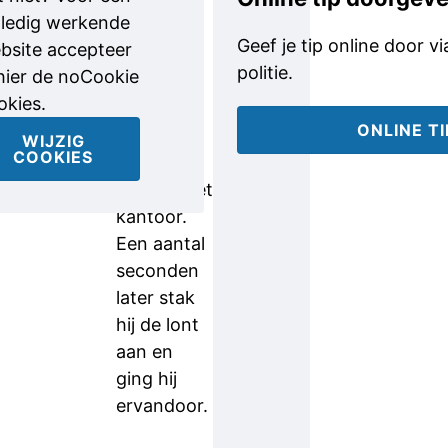
plakte een
lledig werkende
fles
Geef je tip online door v
bsite accepteer
brandbare
politie.
 hier de noCookie
vloeistof
okies.
en een
ONLINE T
explosief
WIJZIG
COOKIES
tegen de
ruit van het
kantoor.
Een aantal
seconden
later stak
hij de lont
aan en
ging hij
ervandoor.