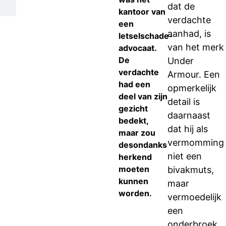
dat de
kantoor van
verdachte
een
aanhad, is
letselschade-
van het merk
advocaat.
De
Under
verdachte
Armour. Een
had een
opmerkelijk
deel van zijn
detail is
gezicht
daarnaast
bedekt,
dat hij als
maar zou
vermomming
desondanks
niet een
herkend
moeten
bivakmuts,
kunnen
maar
worden.
vermoedelijk
een
onderbroek