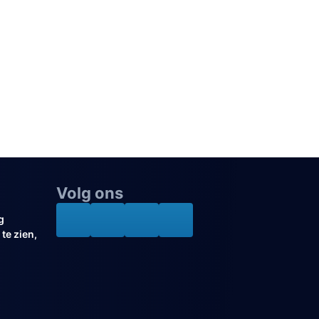
Volg ons
g
te zien,