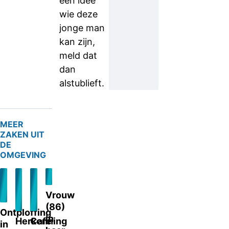
een idee
wie deze
jonge man
kan zijn,
meld dat
dan
alstublieft.
MEER
ZAKEN UIT
DE
OMGEVING
Vrouw
(86)
Ontploffing
in
Herkenning
Café
in