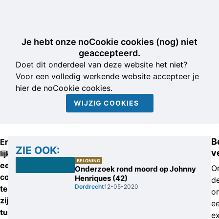
Je hebt onze noCookie cookies (nog) niet
geaccepteerd.
Doet dit onderdeel van deze website het niet?
Voor een volledig werkende website accepteer je
hier de noCookie cookies.
WIJZIG COOKIES
B
Er
ZIE OOK:
v
lijkt
BELONING
een
O
Onderzoek rond moord op Johnny
connectie
Henriques (42)
d
Dordrecht
12-05-2020
te
o
zijn
e
tussen
ex