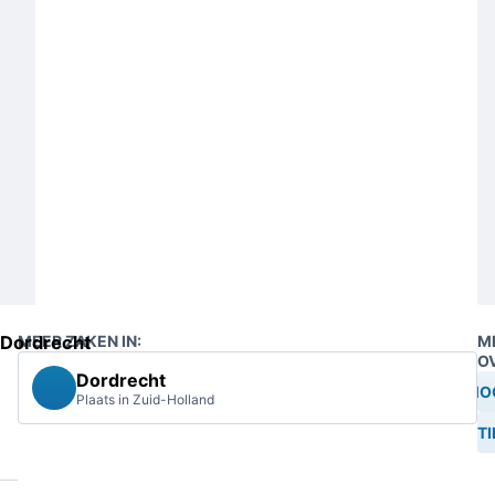
Dordrecht
MEER ZAKEN IN:
M
O
Dordrecht
MO
Plaats in Zuid-Holland
SCHIETI