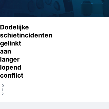
Dodelijke
schietincidenten
gelinkt
Home
aan
Zaken
langer
lopend
Fraudeurs
conflict
Opsporingslijst
Dordrecht
06-
Cold Cases
12-
2022
Tip doorgeven
Volg ons