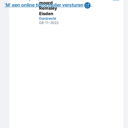
moord
‘M’ een online tipformulier versturen
.
Remsley
Eisden
Dordrecht
08-11-2022