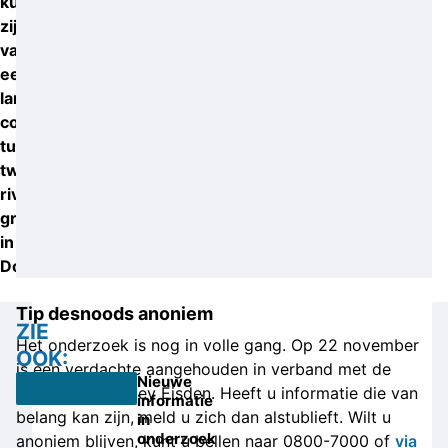
kunnen
zijn
van
een
langlopend
conflict
tussen
twee
rivaliserende
groepen
in
Dordrecht.
Tip desnoods anoniem
ZIE
Het onderzoek is nog in volle gang. Op 22 november
OOK:
is een verdachte aangehouden in verband met de
Nieuwe
dood van Remsley Eisden. Heeft u informatie die van
informatie
belang kan zijn, meld u zich dan alstublieft. Wilt u
in
onderzoek
anoniem blijven, kunt u bellen naar 0800-7000 of
via