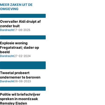
MEER ZAKEN UIT DE
OMGEVING
Overvaller Aldi druipt af
zonder buit
Dordrecht
17-06-2025
Explosie woning
Fregatstraat; dader op
beeld
Dordrecht
27-02-2024
Tweetal probeert
ondernemer te beroven
Dordrecht
06-06-2023
Politie wil briefschrijver
spreken in moordzaak
Remsley Eisden