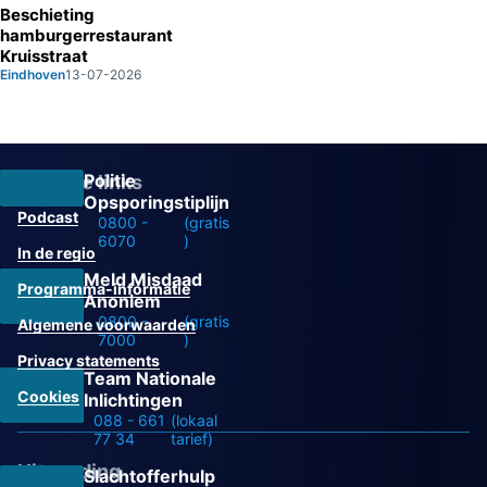
Beschieting
hamburgerrestaurant
Kruisstraat
Eindhoven
13-07-2026
Politie
Overige links
Opsporingstiplijn
Podcast
0800 -
(gratis
6070
)
In de regio
Meld Misdaad
Programma-informatie
Anoniem
0800 -
(gratis
Algemene voorwaarden
7000
)
Privacy statements
Team Nationale
Cookies
Inlichtingen
088 - 661
(lokaal
77 34
tarief)
Uitzending
Slachtofferhulp