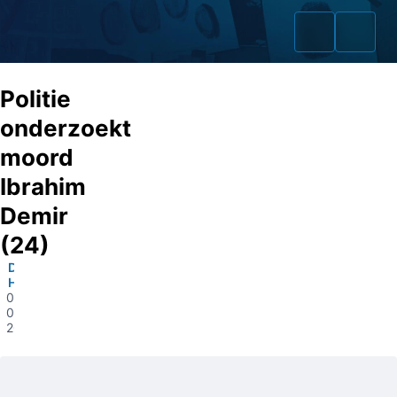
Politie
onderzoekt
moord
Home
Ibrahim
Zaken
Demir
(24)
Fraudeurs
Den
Opsporingslijst
Haag
05-
09-
Cold Cases
2023
Tip doorgeven
Volg ons