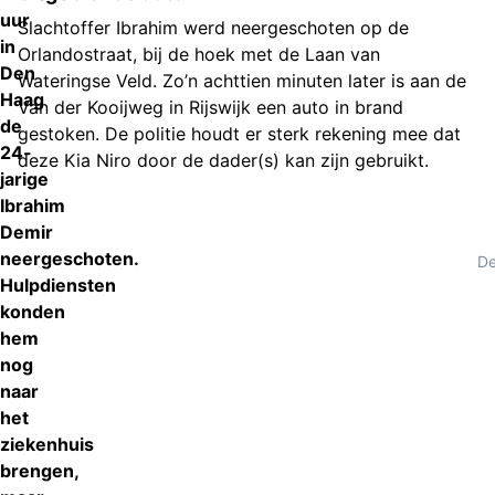
uur
Slachtoffer Ibrahim werd neergeschoten op de
in
Orlandostraat, bij de hoek met de Laan van
Den
Wateringse Veld. Zo’n achttien minuten later is aan de
Haag
Van der Kooijweg in Rijswijk een auto in brand
de
gestoken. De politie houdt er sterk rekening mee dat
24-
deze Kia Niro door de dader(s) kan zijn gebruikt.
jarige
Ibrahim
Demir
neergeschoten.
De
Hulpdiensten
konden
hem
nog
naar
het
ziekenhuis
brengen,