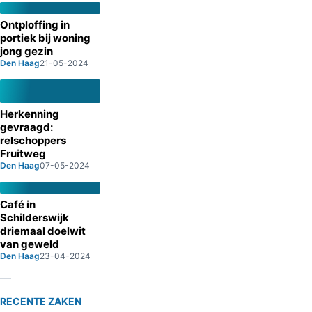
Ontploffing in
portiek bij woning
jong gezin
Den Haag
21-05-2024
Herkenning
gevraagd:
relschoppers
Fruitweg
Den Haag
07-05-2024
Café in
Schilderswijk
driemaal doelwit
van geweld
Den Haag
23-04-2024
RECENTE ZAKEN