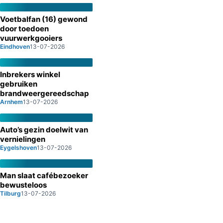
Voetbalfan (16) gewond
door toedoen
vuurwerkgooiers
Eindhoven
13-07-2026
Inbrekers winkel
gebruiken
brandweergereedschap
Arnhem
13-07-2026
Auto’s gezin doelwit van
vernielingen
Eygelshoven
13-07-2026
Man slaat cafébezoeker
bewusteloos
Tilburg
13-07-2026