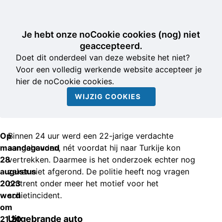
Je hebt onze noCookie cookies (nog) niet
geaccepteerd.
Doet dit onderdeel van deze website het niet?
Voor een volledig werkende website accepteer je
hier de noCookie cookies.
WIJZIG COOKIES
Op
Binnen 24 uur werd een 22-jarige verdachte
maandagavond
aangehouden, nét voordat hij naar Turkije kon
28
vertrekken. Daarmee is het onderzoek echter nog
augustus
zeker niet afgerond. De politie heeft nog vragen
2023
omtrent onder meer het motief voor het
werd
schietincident.
om
Uitgebrande auto
21.20