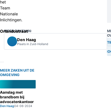
het
Team
Nationale
Inlichtingen.
Orlandostraat
MEER ZAKEN IN:
M
O
Den Haag
SCHIETI
Plaats in Zuid-Holland
MO
MEER ZAKEN UIT DE
OMGEVING
Aanslag met
brandbom bij
advocatenkantoor
Den Haag
04-06-2024