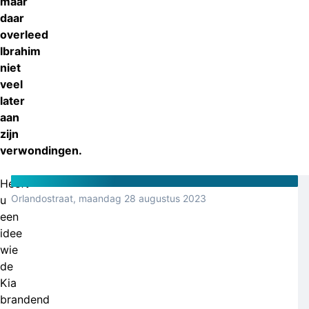
maar
daar
overleed
Ibrahim
niet
veel
later
aan
zijn
verwondingen.
Heeft
Orlandostraat, maandag 28 augustus 2023
u
een
idee
wie
de
Kia
brandend