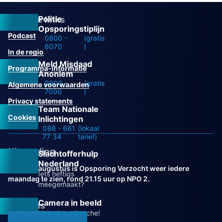
Politie
Overige links
Opsporingstiplijn
Podcast
0800 -
(gratis
6070
)
In de regio
Meld Misdaad
Programma-informatie
Anoniem
0800 -
(gratis
Algemene voorwaarden
7000
)
Privacy statements
Team Nationale
Cookies
Inlichtingen
088 - 661
(lokaal
77 34
tarief)
Uitzending
Slachtofferhulp
Nederland
Vanaf 31 augustus is Opsporing Verzocht weer iedere
Iets heftigs
maandag te zien, rond 21.15 uur op NPO 2.
meegemaakt?
Camera in beeld
Volg ons
Help de recherche!