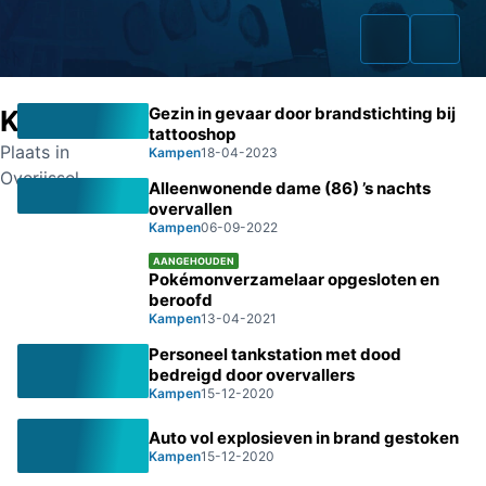
Gezin in gevaar door brandstichting bij
Kampen
tattooshop
Plaats in
Kampen
18-04-2023
Overijssel
Alleenwonende dame (86) ’s nachts
Home
overvallen
Kampen
06-09-2022
Zaken
AANGEHOUDEN
Pokémonverzamelaar opgesloten en
Fraudeurs
beroofd
Kampen
13-04-2021
Opsporingslijst
Personeel tankstation met dood
bedreigd door overvallers
Cold Cases
Kampen
15-12-2020
Auto vol explosieven in brand gestoken
Tip doorgeven
Kampen
15-12-2020
Volg ons