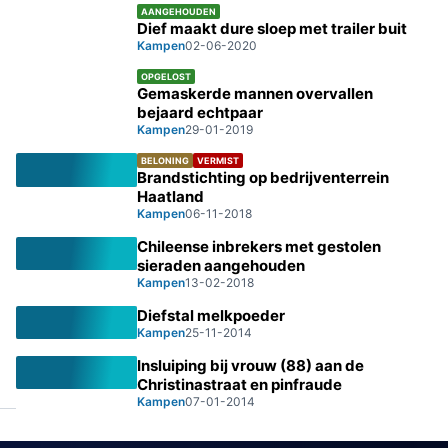
AANGEHOUDEN
Dief maakt dure sloep met trailer buit
Kampen
02-06-2020
OPGELOST
Gemaskerde mannen overvallen
bejaard echtpaar
Kampen
29-01-2019
BELONING
VERMIST
Brandstichting op bedrijventerrein
Haatland
Kampen
06-11-2018
Chileense inbrekers met gestolen
sieraden aangehouden
Kampen
13-02-2018
Diefstal melkpoeder
Kampen
25-11-2014
Insluiping bij vrouw (88) aan de
Christinastraat en pinfraude
Kampen
07-01-2014