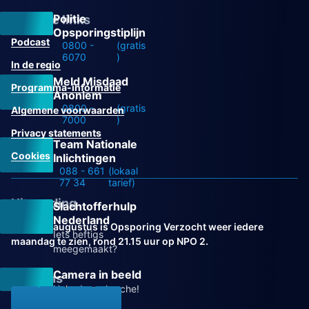
Politie
Overige links
Opsporingstiplijn
Podcast
0800 -
(gratis
6070
)
In de regio
Meld Misdaad
Programma-informatie
Anoniem
0800 -
(gratis
Algemene voorwaarden
7000
)
Privacy statements
Team Nationale
Cookies
Inlichtingen
088 - 661
(lokaal
77 34
tarief)
Uitzending
Slachtofferhulp
Nederland
Vanaf 31 augustus is Opsporing Verzocht weer iedere
Iets heftigs
maandag te zien, rond 21.15 uur op NPO 2.
meegemaakt?
Camera in beeld
Volg ons
Help de recherche!